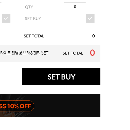
QTY
QTY
SET BUY
SET BUY
SET TOTAL
0
0
라이트 런닝형 브라&팬티 SET
SET TOTAL
SET BUY