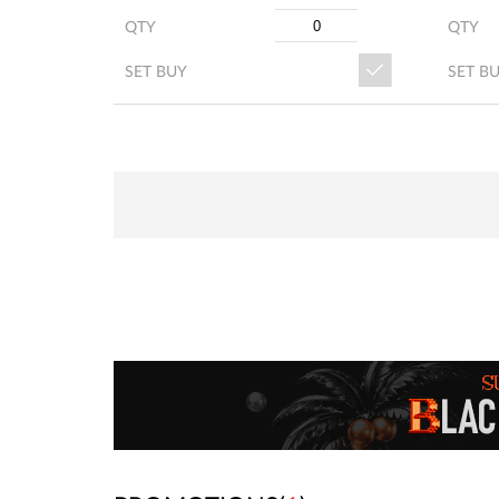
QTY
QTY
SET BUY
SET B