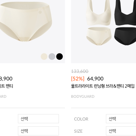
133,600
8,900
[52%]
64,900
트 팬티
울트라라이트 런닝형 브라&팬티 2매입
ARD
BODYGUARD
선택
선택
R
COLOR
선택
선택
SIZE