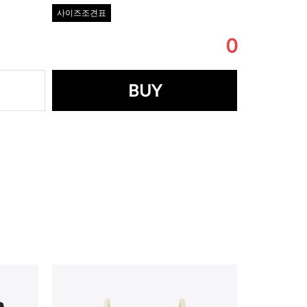
사이즈조견표
0
BUY