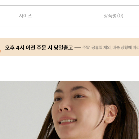
사이즈
상품평(
0
)