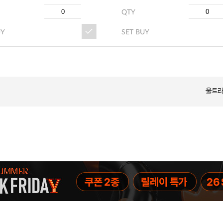
QTY
UY
SET BUY
울트라