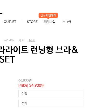
신규회원혜택
0
OUTLET
STORE
회원가입
로그인
WOMEN
세트
1세트
라라이트 런닝형 브라&
SET
원
66,800
원
[48%] 34,900
선택
선택