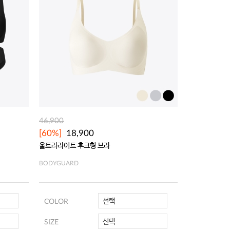
46,900
133,600
[60%]
18,900
[52%]
64,
울트라라이트 후크형 브라
울트라라이트 
BODYGUARD
BODYGUARD
선택
COLOR
COLOR
선택
SIZE
SIZE