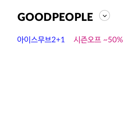
아이스무브2+1
시즌오프 ~50%
에스까다
스딘
츄츄안나