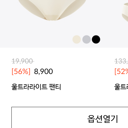
19,900
133
[56%]
8,900
[52
울트라라이트 팬티
울트
팬티
BODYGUARD
BOD
옵션열기