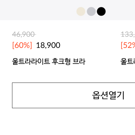
46,900
133
[60%]
18,900
[52
울트라라이트 후크형 브라
울트
팬티
BODYGUARD
BOD
옵션열기