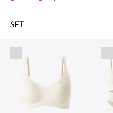
SET
주말특가 20%(8.7~8.9)/5만원 이
[썸머블프] 1만원 할인 쿠폰(8.1~31)
[썸머블프] 2만원 할인 쿠폰(8.1~31)