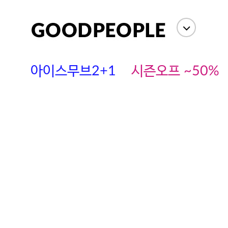
아이스무브2+1
시즌오프 ~50%
에스까다
스딘
츄츄안나