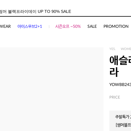
WEAR
아이스무브2+1
시즌오프 ~50%
SALE
PROMOTION
YES.
WOM
애슬
라
YOWBB24
PRICE
주말특가 2
[썸머블프]