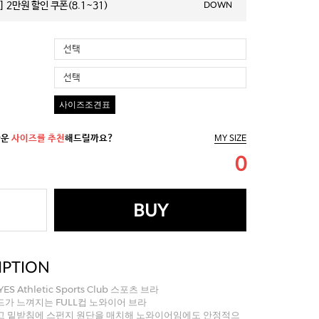
 2만원 할인 쿠폰(8.1~31)
DOWN
선택
선택
사이즈조견표
까운
사이즈를 추천
해드릴까요?
MY SIZE
0
BUY
IPTION
S Athletic Sports Club 스포츠 브라
가 느껴지는 FULL컵 노와이어 브라
고 밑받침에 스펀지 원단을 매치해 노와이어임에도 안정적으