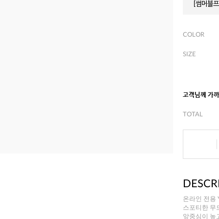
[썸머블프]
COLOR
SIZE
고객님께 가
TOTAL
DESCR
온라인 전용 YE
스포티한 무드
앞중심이 높