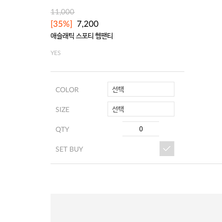
11,000
[35%]
7,200
애슬래틱 스포티 헴팬티
YES
선택
COLOR
선택
SIZE
QTY
SET BUY