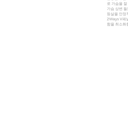
로 가슴을 잘
가슴 상변 들
등살을 안정
2Ways V
함을 최소화함