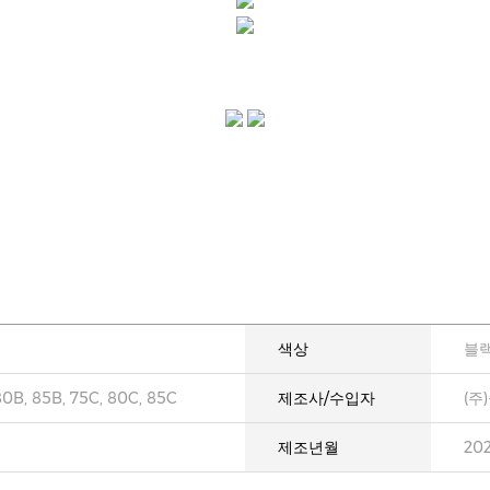
색상
블랙
80B, 85B, 75C, 80C, 85C
제조사/수입자
(주
제조년월
20