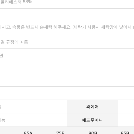
,폴리에스터 88%
하시고, 속옷은 반드시 손세탁 해주세요. (세탁기 사용시 세탁망에 넣어서
결 규정에 따름
0원
음
와이어
가능
패드주머니
A
85A
75B
80B
85B