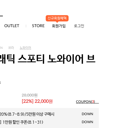
신규회원혜택
0
OUTLET
STORE
회원가입
로그인
EN
브라
노와이어
래틱 스포티 노와이어 브
3
원
28,000
원
[22%] 22,000
COUPON(
3
)
0%(8.7~8.9)/5만원 이상 구매시
DOWN
 1만원 할인 쿠폰(8.1~31)
DOWN