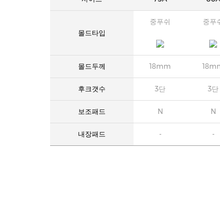
중푸쉬
중푸
몰드타입
몰드두께
18mm
18m
후크갯수
3단
3단
보조패드
N
N
내장패드
-
-