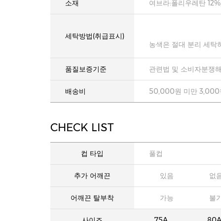
소재
여브라:폴리우레탄 12%
세탁방법(취급표시)
농색은 절대 분리 세탁
품질보증기준
관련법 및 소비자분쟁해
배송비
50,000원 미만 3,00
CHECK LIST
컵 타입
풀컵
추가 어깨끈
있음
없
어깨끈 탈부착
가능
불
사이즈
75A
80