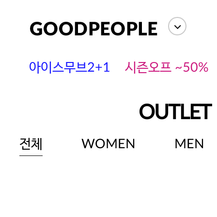
아이스무브2+1
시즌오프 ~50%
OUTLET
전체
WOMEN
MEN
에스까다
스딘
츄츄안나