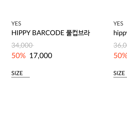
YES
YES
HIPPY BARCODE 풀컵브라
hip
34,000
36,
50%
17,000
50
SIZE
SIZE