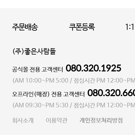
주문배송
쿠폰등록
1:
(주)좋은사람들
080.320.1925
대표 이성현,박영환
공식몰 전용 고객센터
| 개인정보관리책임자 김상현
소재지 서울특별시 마포구 마포대로4다길 41 마포
(
AM 10:00~PM 5:00
/ 점심시간
PM 12:00~PM
통신판매업 신고번호 2023-서울마포-3931호
080.320.66
오프라인(매장) 전용 고객센터
사업자등록번호 105-81-58242
(
AM 09:30~PM 5:30
/ 점심시간
PM 12:00~PM
FAX 02-6380-5020
회사소개
이용약관
개인정보처리방침
E-MAIL goodpeople@gpin.co.kr