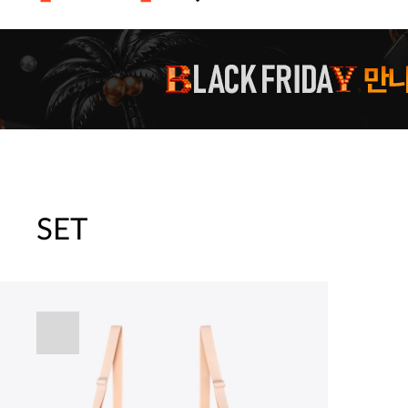
주말특가 20%(8.7~8.9)/5만원 이
[썸머블프] 1만원 할인 쿠폰(8.1~31)
[썸머블프] 2만원 할인 쿠폰(8.1~31)
SET