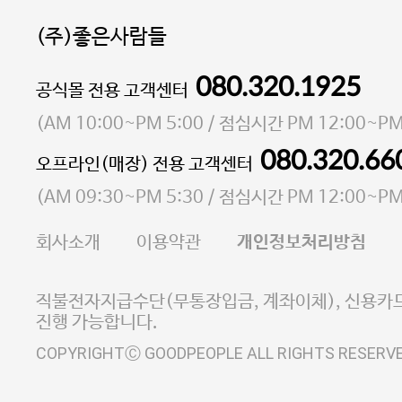
(주)좋은사람들
080.320.1925
대표 이성현,박영환
공식몰 전용 고객센터
| 개인정보관리책임자 김상현
소재지 서울특별시 마포구 마포대로4다길 41 마포
(
AM 10:00~PM 5:00
/ 점심시간
PM 12:00~PM
통신판매업 신고번호 2023-서울마포-3931호
080.320.66
오프라인(매장) 전용 고객센터
사업자등록번호 105-81-58242
(
AM 09:30~PM 5:30
/ 점심시간
PM 12:00~PM
FAX 02-6380-5020
회사소개
이용약관
개인정보처리방침
E-MAIL goodpeople@gpin.co.kr
사업자정보확인
이니시스 에스크로 서비스
직불전자지급수단(무통장입금, 계좌이체), 신용카드
진행 가능합니다.
COPYRIGHTⒸ GOODPEOPLE ALL RIGHTS RESERV