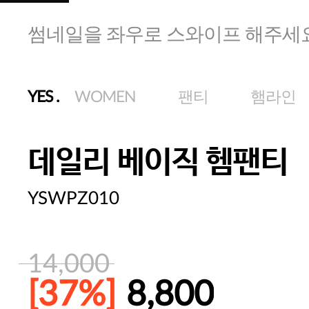
썸네일을 좌우로 스와이프 해주세
YES
.
WOMEN
팬티
햄라인
데일리 베이직 헴팬티
YSWPZ010
14,000
[37%]
8,800