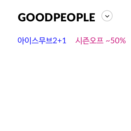
상세정보
사이즈
상품평(
아이스무브2+1
시즌오프 ~50%
에스까다
스딘
츄츄안나