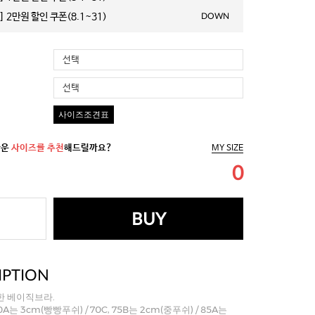
 2만원 할인 쿠폰(8.1~31)
DOWN
선택
선택
사이즈조견표
까운
사이즈를 추천
해드릴까요?
MY SIZE
0
BUY
IPTION
한 베이직브라.
 80A는 3cm(빵빵푸쉬) / 70C, 75B는 2cm(중푸쉬) / 85A는