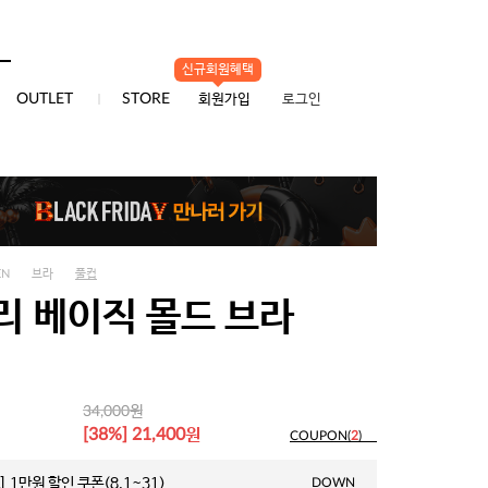
신규회원혜택
0
OUTLET
STORE
회원가입
로그인
EN
브라
풀컵
리 베이직 몰드 브라
원
34,000
원
[38%] 21,400
COUPON(
2
)
 1만원 할인 쿠폰(8.1~31)
DOWN