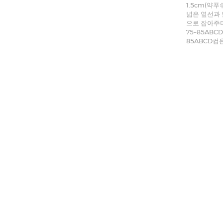
1.5cm(약
넓은 옆선과 
으로 잡아주며 
75~85ABC
85ABCD컵