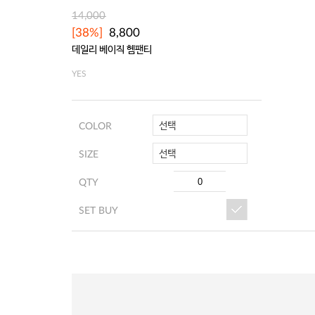
14,000
[38%]
8,800
데일리 베이직 헴팬티
YES
선택
COLOR
선택
SIZE
QTY
SET BUY