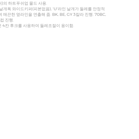
푸쉬)의 하트푸쉬업 몰드 사용.
날개폭 와이드키퍼(피본없음), 'U'라인 날개가 둘레를 안정적
매끈한 옆라인을 연출해 줌. BK, BE, GY 3칼라 진행. 70BC,
D컵 진행.
은 4칸 후크를 사용하여 둘레조절이 용이함.