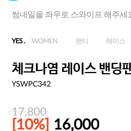
썸네일을 좌우로 스와이프 해주세
YES
.
WOMEN
팬티
레이스
체크나염 레이스 밴딩
YSWPC342
17,800
[10%]
16,000