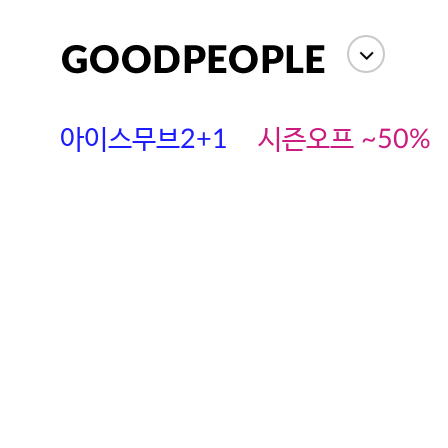
아이스무브2+1
시즌오프 ~50%
에스까다
스딘
츄츄안나