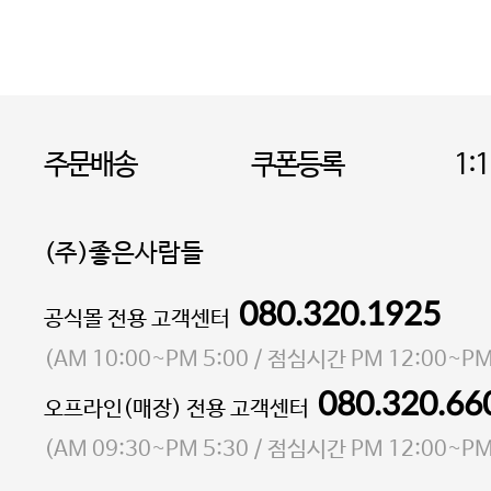
주문배송
쿠폰등록
1:
(주)좋은사람들
080.320.1925
대표 이성현,박영환
공식몰 전용 고객센터
| 개인정보관리책임자 김상현
소재지 서울특별시 마포구 마포대로4다길 41 마포
(
AM 10:00~PM 5:00
/ 점심시간
PM 12:00~PM
통신판매업 신고번호 2023-서울마포-3931호
080.320.66
오프라인(매장) 전용 고객센터
사업자등록번호 105-81-58242
(
AM 09:30~PM 5:30
/ 점심시간
PM 12:00~PM
FAX 02-6380-5020