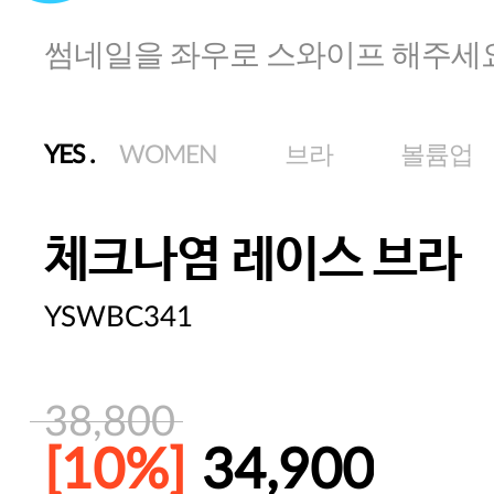
썸네일을 좌우로 스와이프 해주세
YES
.
WOMEN
브라
볼륨업
체크나염 레이스 브라
YSWBC341
38,800
[10%]
34,900