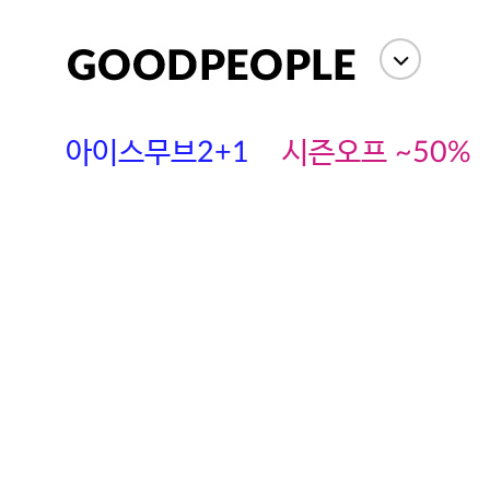
아이스무브2+1
시즌오프 ~50%
에스까다
스딘
츄츄안나