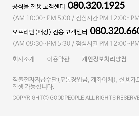
080.320.1925
대표 이성현,박영환
공식몰 전용 고객센터
| 개인정보관리책임자 김상현
소재지 서울특별시 마포구 마포대로4다길 41 마포
(
AM 10:00~PM 5:00
/ 점심시간
PM 12:00~PM
통신판매업 신고번호 2023-서울마포-3931호
080.320.66
오프라인(매장) 전용 고객센터
사업자등록번호 105-81-58242
(
AM 09:30~PM 5:30
/ 점심시간
PM 12:00~PM
FAX 02-6380-5020
회사소개
이용약관
개인정보처리방침
E-MAIL goodpeople@gpin.co.kr
사업자정보확인
이니시스 에스크로 서비스
직불전자지급수단(무통장입금, 계좌이체), 신용카드
진행 가능합니다.
COPYRIGHTⒸ GOODPEOPLE ALL RIGHTS RESERV