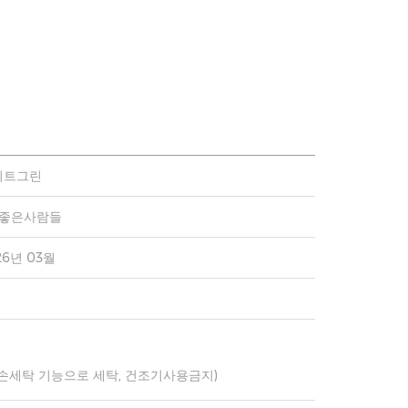
이트그린
)좋은사람들
26년 03월
 손세탁 기능으로 세탁, 건조기사용금지)