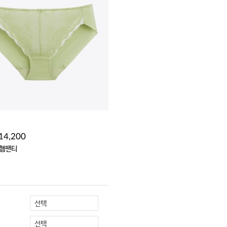
14,200
 햄팬티
선택
R
선택