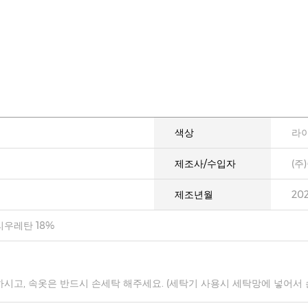
색상
라
제조사/수입자
(주
제조년월
20
리우레탄 18%
하시고, 속옷은 반드시 손세탁 해주세요. (세탁기 사용시 세탁망에 넣어서