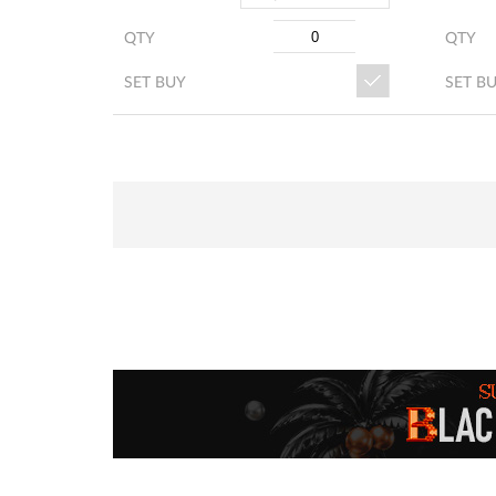
QTY
QTY
SET BUY
SET B