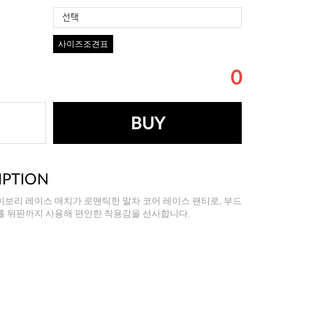
선택
사이즈조견표
0
BUY
IPTION
보리 레이스 매치가 로맨틱한 말차 코어 레이스 팬티로, 부드
를 뒤판까지 사용해 편안한 착용감을 선사합니다.