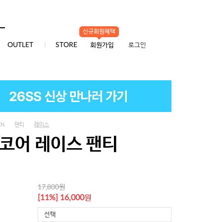
신규회원혜택
0
OUTLET
STORE
회원가입
로그인
EN
팬티
레이스
 코어 레이스 팬티
원
17,800
원
[11%] 16,000
선택