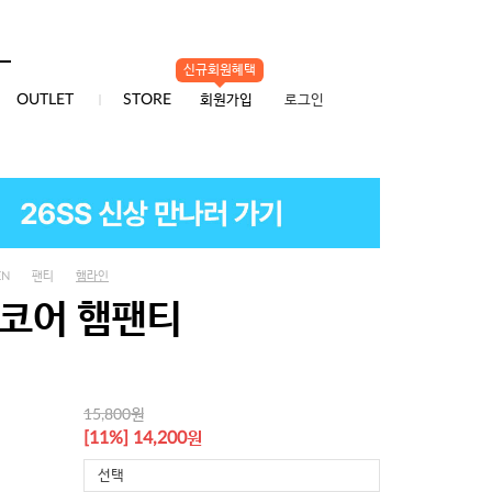
신규회원혜택
0
OUTLET
STORE
회원가입
로그인
EN
팬티
햄라인
 코어 햄팬티
원
15,800
원
[11%] 14,200
선택