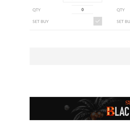
QTY
QTY
SET BUY
SET B