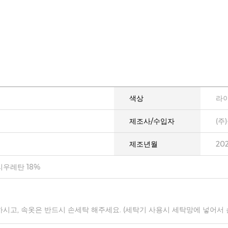
색상
라
제조사/수입자
(주
제조년월
20
리우레탄 18%
하시고, 속옷은 반드시 손세탁 해주세요. (세탁기 사용시 세탁망에 넣어서