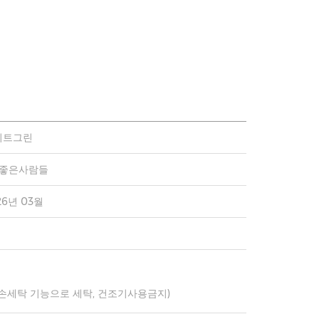
이트그린
)좋은사람들
26년 03월
 손세탁 기능으로 세탁, 건조기사용금지)