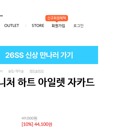
신규회원혜택
0
OUTLET
STORE
회원가입
로그인
EN
슬립/캐미솔
캐미솔하의
니처 하트 아일렛 자카드
원
49,000
원
[10%] 44,100