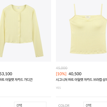
45,000
53,100
[10%]
40,500
하트 아일렛 자카드 가디건
시그니처 하트 아일렛 자카드 브라캡 상
YES
선택
선택
R
COLOR