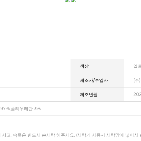
색상
옐
제조사/수입자
(주
제조년월
20
97%,폴리우레탄 3%
하시고, 속옷은 반드시 손세탁 해주세요. (세탁기 사용시 세탁망에 넣어서