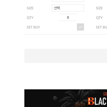
선택
SIZE
SIZE
QTY
QTY
SET BUY
SET B