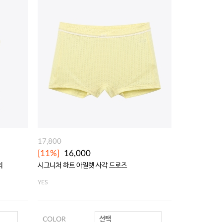
17,800
15,800
[11%]
16,000
[11%]
14,
의
시그니처 하트 아일렛 사각 드로즈
시그니처 하트 
YES
YES
선택
COLOR
COLOR