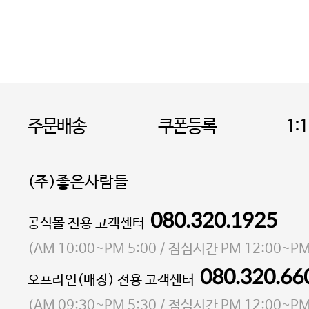
주문배송
쿠폰등록
1:
(주)좋은사람들
080.320.1925
대표 이성현,박영환
공식몰 전용 고객센터
| 개인정보관리책임자 김상현
소재지 서울특별시 마포구 마포대로4다길 41 마포
(
AM 10:00~PM 5:00
/ 점심시간
PM 12:00~PM
통신판매업 신고번호 2023-서울마포-3931호
080.320.66
오프라인(매장) 전용 고객센터
사업자등록번호 105-81-58242
(
AM 09:30~PM 5:30
/ 점심시간
PM 12:00~PM