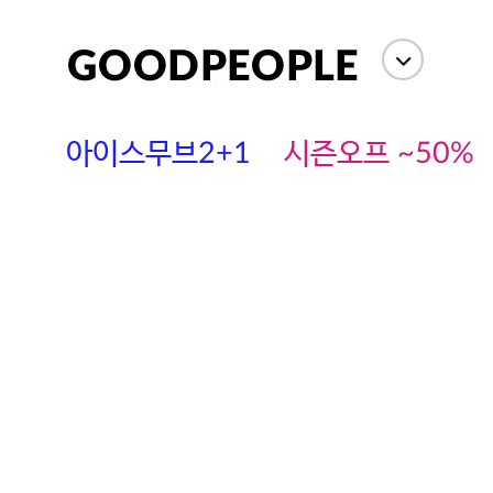
아이스무브2+1
시즌오프 ~50%
에스까다
스딘
츄츄안나