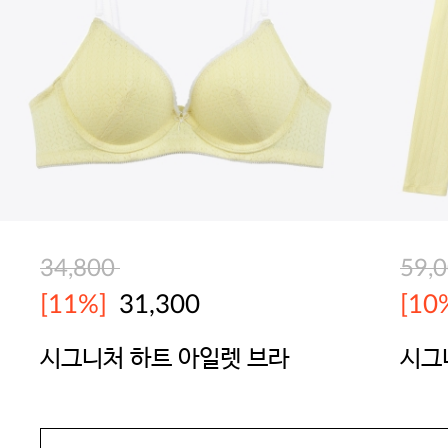
34,800
59,
[11%]
31,300
[10
시그니처 하트 아일렛 브라
시그
가디
YES
YES