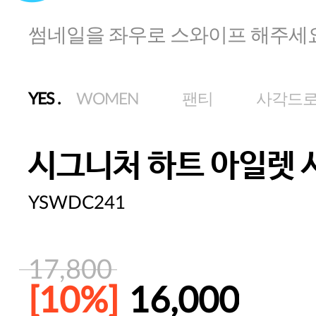
썸네일을 좌우로 스와이프 해주세
YES
.
WOMEN
팬티
사각드
시그니처 하트 아일렛 
YSWDC241
17,800
[10%]
16,000