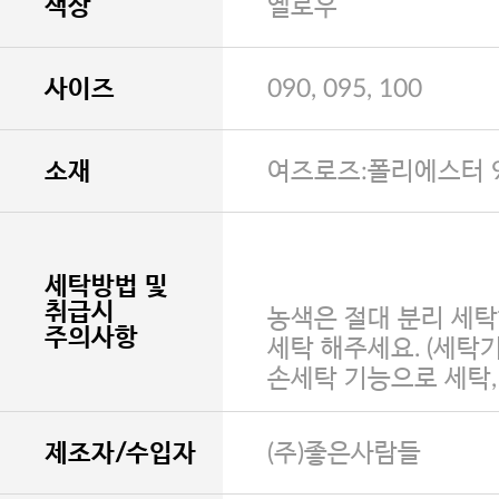
색상
옐로우
사이즈
090, 095, 100
소재
여즈로즈:폴리에스터 9
세탁방법 및
취급시
농색은 절대 분리 세탁
주의사항
세탁 해주세요. (세탁
손세탁 기능으로 세탁
제조자/수입자
(주)좋은사람들