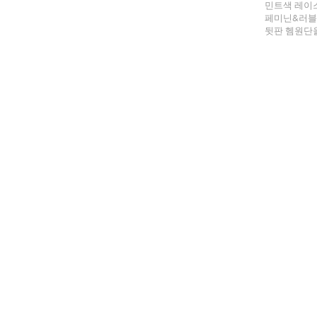
민트색 레이
페미닌&러블
뒷판 헴원단을