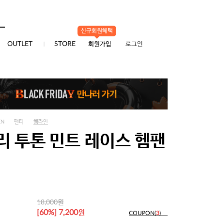
신규회원혜택
0
OUTLET
STORE
회원가입
로그인
EN
팬티
햄라인
리 투톤 민트 레이스 헴팬
원
18,000
원
[60%] 7,200
COUPON(
3
)