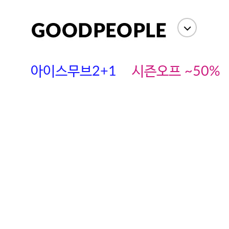
아이스무브2+1
시즌오프 ~50%
에스까다
스딘
츄츄안나