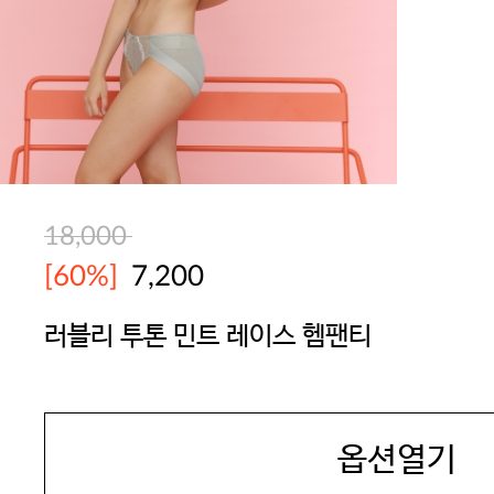
18,000
[60%]
7,200
러블리 투톤 민트 레이스 헴팬티
YES
옵션열기