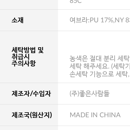
85C
소재
여브라:PU 17%,NY 
세탁방법 및
취급시
농색은 절대 분리 세탁
주의사항
세탁 해주세요. (세탁
손세탁 기능으로 세탁
제조자/수입자
(주)좋은사람들
제조국(원산지)
MADE IN CHINA