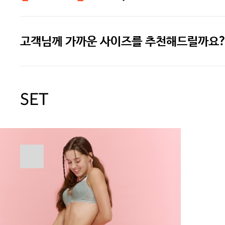
고객님께 가까운 사이즈를 추천해드릴까요?
주말특가 20%(8.7~8.9)/5만원 이
[썸머블프] 1만원 할인 쿠폰(8.1~31)
SET
[썸머블프] 2만원 할인 쿠폰(8.1~31)