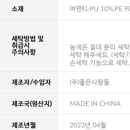
소재
여팬티:PU 10%,PE 9
세탁방법 및
취급시
농색은 절대 분리 세탁
주의사항
세탁 해주세요. (세탁
손세탁 기능으로 세탁
제조자/수입자
(주)좋은사람들
제조국(원산지)
MADE IN CHINA
제조년월
2023년 04월