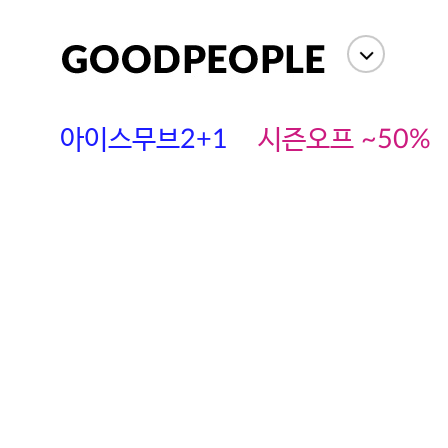
아이스무브2+1
시즌오프 ~50%
에스까다
스딘
츄츄안나