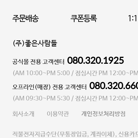
주문배송
쿠폰등록
1:
(주)좋은사람들
080.320.1925
대표 이성현,박영환
공식몰 전용 고객센터
| 개인정보관리책임자 김상현
소재지 서울특별시 마포구 마포대로4다길 41 마포
(
AM 10:00~PM 5:00
/ 점심시간
PM 12:00~PM
통신판매업 신고번호 2023-서울마포-3931호
080.320.66
오프라인(매장) 전용 고객센터
사업자등록번호 105-81-58242
(
AM 09:30~PM 5:30
/ 점심시간
PM 12:00~PM
FAX 02-6380-5020
회사소개
이용약관
개인정보처리방침
E-MAIL goodpeople@gpin.co.kr
사업자정보확인
이니시스 에스크로 서비스
직불전자지급수단(무통장입금, 계좌이체), 신용카드