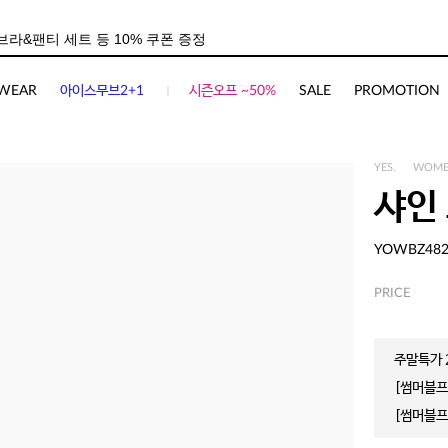
WEAR
아이스무브2+1
시즌오프 ~50%
SALE
PROMOTION
YES.
WOM
샤인
YOWBZ48
PRICE
주말특가 2
[썸머블프]
[썸머블프]