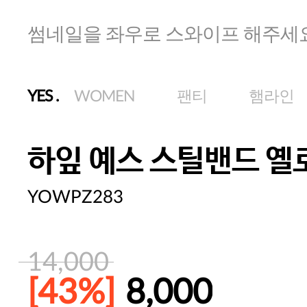
썸네일을 좌우로 스와이프 해주세
YES
.
WOMEN
팬티
햄라인
하잎 예스 스틸밴드 옐
YOWPZ283
14,000
[43%]
8,000