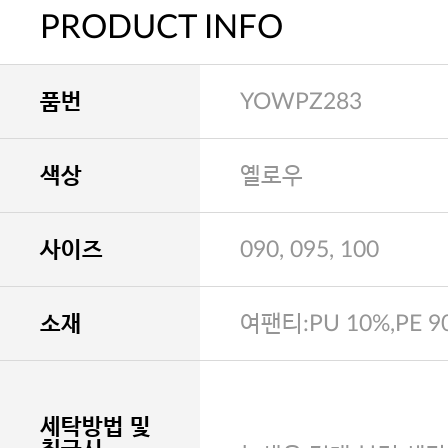
PRODUCT INFO
품번
YOWPZ283
색상
옐로우
사이즈
090, 095, 100
소재
여팬티:PU 10%,PE 9
세탁방법 및