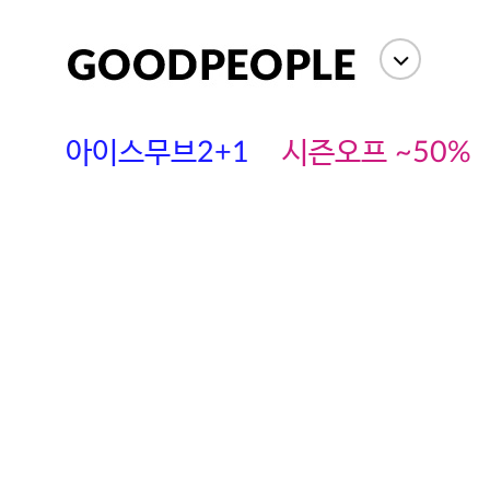
아이스무브2+1
시즌오프 ~50%
에스까다
스딘
츄츄안나