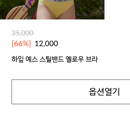
35,000
[66%]
12,000
하잎 예스 스틸밴드 옐로우 브라
YES
옵션열기