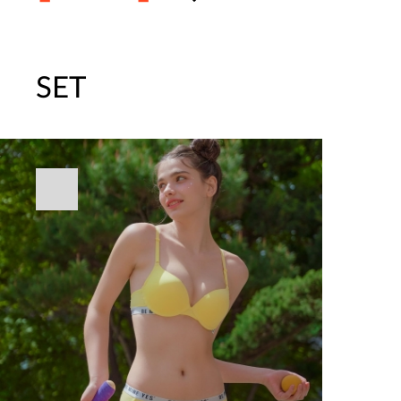
SET
주말특가 20%(8.7~8.9)/5만원 이
[썸머블프] 1만원 할인 쿠폰(8.1~31)
[썸머블프] 2만원 할인 쿠폰(8.1~31)