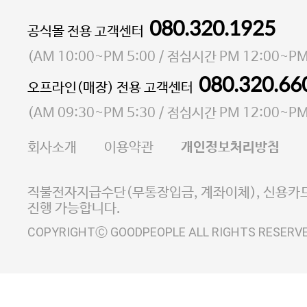
080.320.1925
대표 이성현,박영환
공식몰 전용 고객센터
| 개인정보관리책임자 김상현
소재지 서울특별시 마포구 마포대로4다길 41 마포
(
AM 10:00~PM 5:00
/ 점심시간
PM 12:00~PM
통신판매업 신고번호 2023-서울마포-3931호
080.320.66
오프라인(매장) 전용 고객센터
사업자등록번호 105-81-58242
(
AM 09:30~PM 5:30
/ 점심시간
PM 12:00~PM
FAX 02-6380-5020
회사소개
이용약관
개인정보처리방침
E-MAIL goodpeople@gpin.co.kr
사업자정보확인
이니시스 에스크로 서비스
직불전자지급수단(무통장입금, 계좌이체), 신용카드
진행 가능합니다.
COPYRIGHTⒸ GOODPEOPLE ALL RIGHTS RESERV