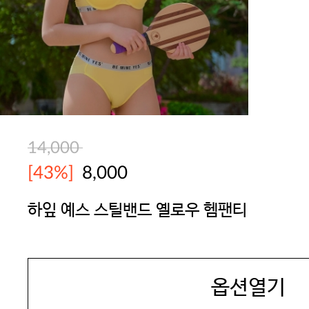
14,000
[43%]
8,000
하잎 예스 스틸밴드 옐로우 헴팬티
YES
옵션열기