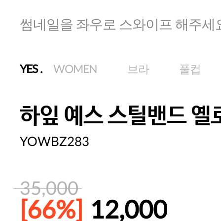
썸네일을 좌우로 스와이프 해주세
YES
.
WOMEN
브라
풀컵
하잎 예스 스틸밴드 옐
YOWBZ283
35,000
[66%]
12,000