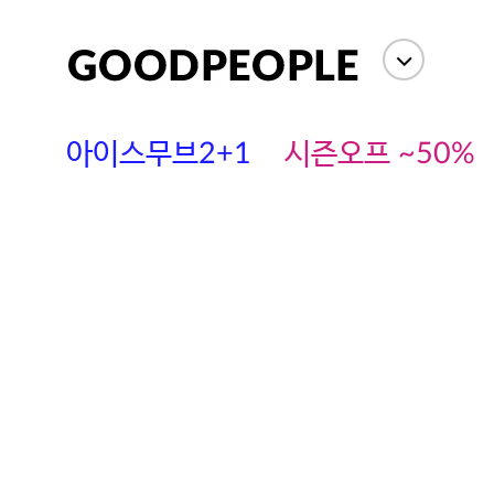
아이스무브2+1
시즌오프 ~50%
에스까다
스딘
츄츄안나