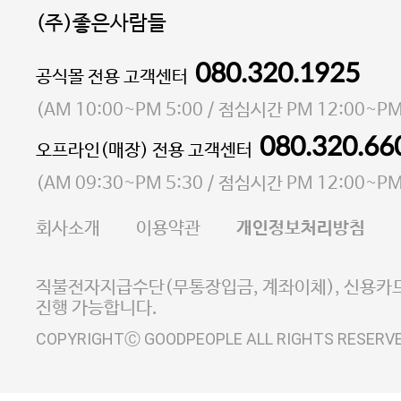
(주)좋은사람들
080.320.1925
대표 이성현,박영환
공식몰 전용 고객센터
| 개인정보관리책임자 김상현
소재지 서울특별시 마포구 마포대로4다길 41 마포
(
AM 10:00~PM 5:00
/ 점심시간
PM 12:00~PM
통신판매업 신고번호 2023-서울마포-3931호
080.320.66
오프라인(매장) 전용 고객센터
사업자등록번호 105-81-58242
(
AM 09:30~PM 5:30
/ 점심시간
PM 12:00~PM
FAX 02-6380-5020
회사소개
이용약관
개인정보처리방침
E-MAIL goodpeople@gpin.co.kr
사업자정보확인
이니시스 에스크로 서비스
직불전자지급수단(무통장입금, 계좌이체), 신용카드
진행 가능합니다.
COPYRIGHTⒸ GOODPEOPLE ALL RIGHTS RESERV