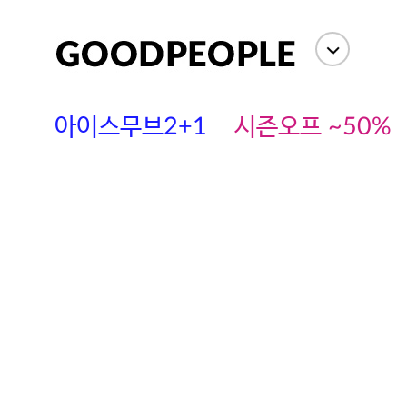
아이스무브2+1
시즌오프 ~50%
에스까다
스딘
츄츄안나