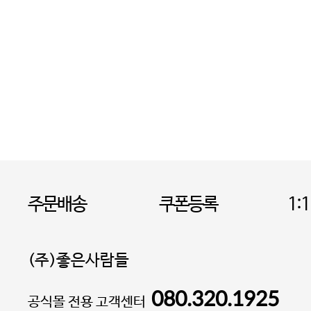
주문배송
쿠폰등록
1:
(주)좋은사람들
080.320.1925
대표 이성현,박영환
공식몰 전용 고객센터
| 개인정보관리책임자 김상현