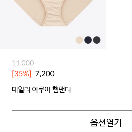
11,000
[35%]
7,200
데일리 아쿠아 헴팬티
YES
옵션열기