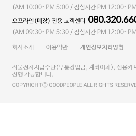
소재지 서울특별시 마포구 마포대로4다길 41 마포
(
AM 10:00~PM 5:00
/ 점심시간
PM 12:00~PM
통신판매업 신고번호 2023-서울마포-3931호
080.320.66
오프라인(매장) 전용 고객센터
사업자등록번호 105-81-58242
(
AM 09:30~PM 5:30
/ 점심시간
PM 12:00~PM
FAX 02-6380-5020
회사소개
이용약관
개인정보처리방침
E-MAIL goodpeople@gpin.co.kr
사업자정보확인
이니시스 에스크로 서비스
직불전자지급수단(무통장입금, 계좌이체), 신용카드
진행 가능합니다.
COPYRIGHTⒸ GOODPEOPLE ALL RIGHTS RESERV