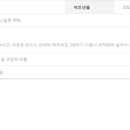
제조년월
20
나일론 91%
하시고, 속옷은 반드시 손세탁 해주세요. (세탁기 사용시 세탁망에 넣어서
결 규정에 따름
0원