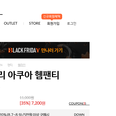
신규회원혜택
0
OUTLET
STORE
회원가입
로그인
EN
팬티
햄라인
리 아쿠아 헴팬티
1
원
11,000
원
[35%] 7,200
COUPON(
3
)
0%(8.7~8.9)/5만원 이상 구매시
DOWN