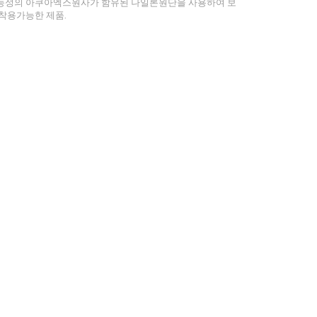
능성의 아쿠아엑스원사가 함유된 나일론원단을 사용하여 보
착용가능한 제품.