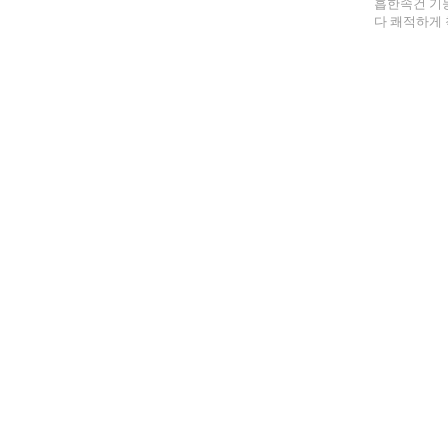
흡한속건 기
다 쾌적하게 