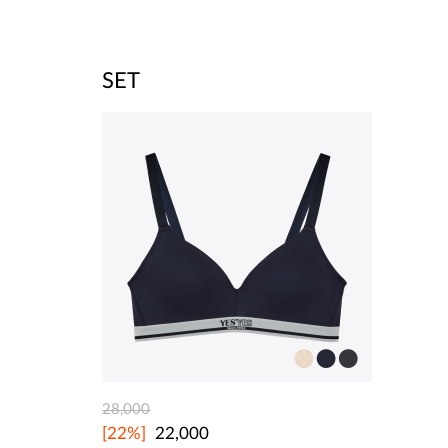
SET
28,000
[22%]
22,000