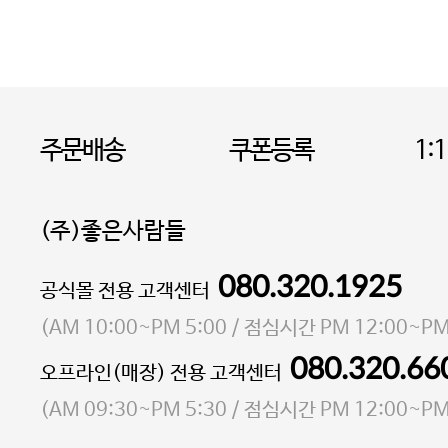
주문배송
쿠폰등록
1:
(주)좋은사람들
080.320.1925
대표 이성현,박영환
공식몰 전용 고객센터
| 개인정보관리책임자 김상현
소재지 서울특별시 마포구 마포대로4다길 41 마포
(
AM 10:00~PM 5:00
/ 점심시간
PM 12:00~PM
통신판매업 신고번호 2023-서울마포-3931호
080.320.66
오프라인(매장) 전용 고객센터
사업자등록번호 105-81-58242
(
AM 09:30~PM 5:30
/ 점심시간
PM 12:00~PM
FAX 02-6380-5020