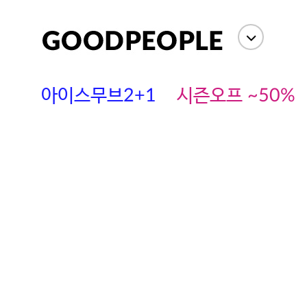
아이스무브2+1
시즌오프 ~50%
에스까다
스딘
츄츄안나