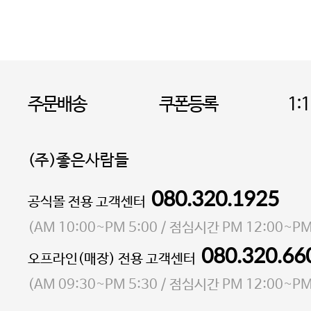
주문배송
쿠폰등록
1:
(주)좋은사람들
080.320.1925
대표 이성현,박영환
공식몰 전용 고객센터
| 개인정보관리책임자 김상현
소재지 서울특별시 마포구 마포대로4다길 41 마포
(
AM 10:00~PM 5:00
/ 점심시간
PM 12:00~PM
통신판매업 신고번호 2023-서울마포-3931호
080.320.66
오프라인(매장) 전용 고객센터
사업자등록번호 105-81-58242
(
AM 09:30~PM 5:30
/ 점심시간
PM 12:00~PM
FAX 02-6380-5020