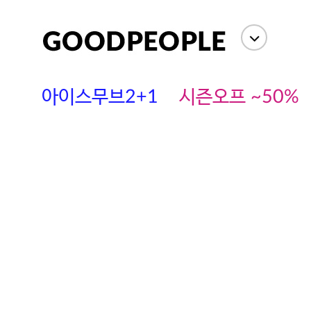
아이스무브2+1
시즌오프 ~50%
에스까다
스딘
츄츄안나