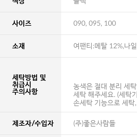
색상
블랙
사이즈
090, 095, 100
소재
여팬티:메탈 12%,나일
세탁방법 및
취급시
농색은 절대 분리 세탁
주의사항
세탁 해주세요. (세탁
손세탁 기능으로 세탁
제조자/수입자
(주)좋은사람들