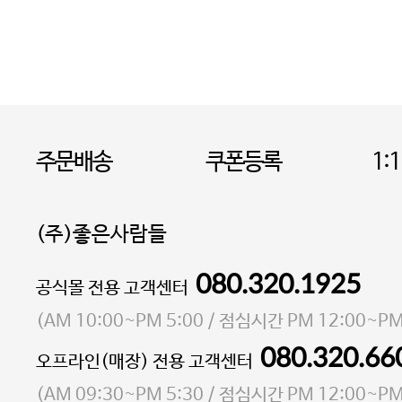
주문배송
쿠폰등록
1:
(주)좋은사람들
080.320.1925
대표 이성현,박영환
공식몰 전용 고객센터
| 개인정보관리책임자 김상현
소재지 서울특별시 마포구 마포대로4다길 41 마포
(
AM 10:00~PM 5:00
/ 점심시간
PM 12:00~PM
통신판매업 신고번호 2023-서울마포-3931호
080.320.66
오프라인(매장) 전용 고객센터
사업자등록번호 105-81-58242
(
AM 09:30~PM 5:30
/ 점심시간
PM 12:00~PM