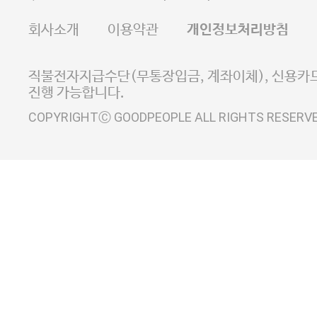
FAX 02-6380-5020
회사소개
이용약관
개인정보처리방침
E-MAIL goodpeople@gpin.co.kr
사업자정보확인
이니시스 에스크로 서비스
직불전자지급수단(무통장입금, 계좌이체), 신용카드
진행 가능합니다.
COPYRIGHTⒸ GOODPEOPLE ALL RIGHTS RESERV