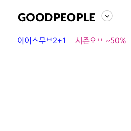
아이스무브2+1
시즌오프 ~50%
에스까다
스딘
츄츄안나