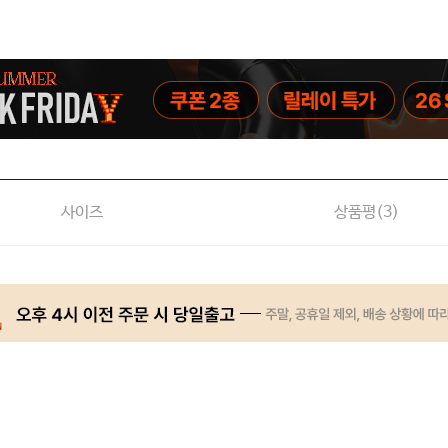
사이즈
상품평(
3
)