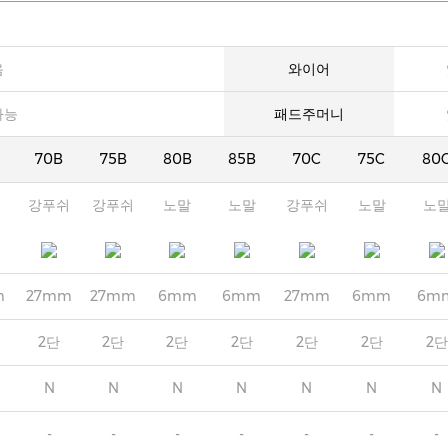
음
와이어
가능
패드주머니
70B
75B
80B
85B
70C
75C
80
강푸쉬
강푸쉬
노말
노말
강푸쉬
노말
노
m
27mm
27mm
6mm
6mm
27mm
6mm
6m
2단
2단
2단
2단
2단
2단
2단
N
N
N
N
N
N
N
-
-
-
-
-
-
-