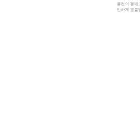
풀컵의 젤패
안하게 볼륨