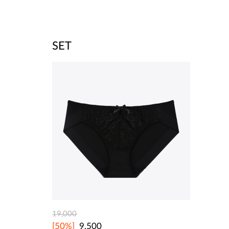
SET
19,000
[50%]
9,500