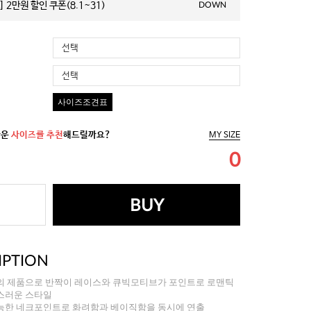
 2만원 할인 쿠폰(8.1~31)
DOWN
선택
선택
사이즈조견표
까운
사이즈를 추천
해드릴까요?
MY SIZE
0
BUY
IPTION
의 제품으로 반짝이 레이스와 큐빅모티브가 포인트로 로맨틱
스러운 스타일
능한 네크포인트로 화려함과 베이직함을 동시에 연출