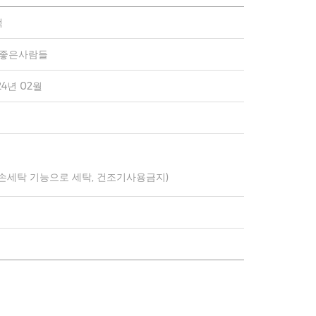
랙
)좋은사람들
24년 02월
 손세탁 기능으로 세탁, 건조기사용금지)