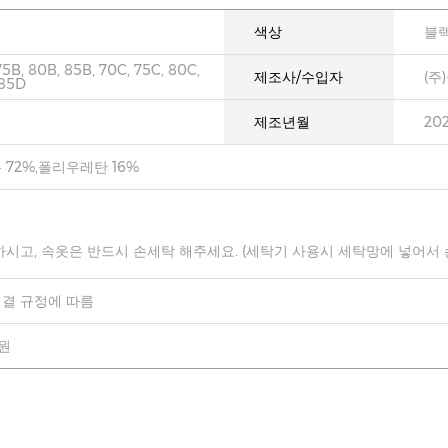
색상
블
75B, 80B, 85B, 70C, 75C, 80C,
제조사/수입자
(주
 85D
제조년월
20
 72%,폴리우레탄 16%
하시고, 속옷은 반드시 손세탁 해주세요. (세탁기 사용시 세탁망에 넣어서
결 규정에 따름
0원