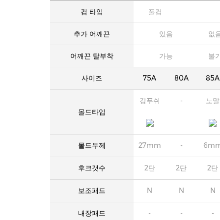
컵 타입
풀컵
추가 어깨끈
있음
없
어깨끈 탈부착
가능
불
사이즈
75A
80A
85A
강푸쉬
-
노말
몰드타입
몰드두께
27mm
-
6m
후크갯수
2단
2단
2단
보조패드
N
N
N
내장패드
-
-
-