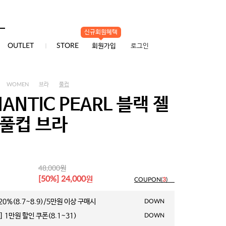
신규회원혜택
0
OUTLET
STORE
회원가입
로그인
WOMEN
브라
풀컵
ANTIC PEARL 블랙 젤
 풀컵 브라
원
48,000
원
[50%] 24,000
COUPON(
3
)
0%(8.7~8.9)/5만원 이상 구매시
DOWN
 1만원 할인 쿠폰(8.1~31)
DOWN