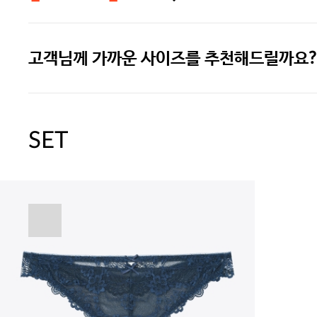
고객님께 가까운 사이즈를 추천해드릴까요?
주말특가 20%(8.7~8.9)/5만원 이
[썸머블프] 1만원 할인 쿠폰(8.1~31)
SET
[썸머블프] 2만원 할인 쿠폰(8.1~31)