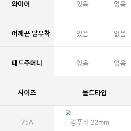
와이어
있음
없음
어깨끈 탈부착
있음
없음
패드주머니
있음
없음
사이즈
몰드타입
75A
강푸쉬 22mm