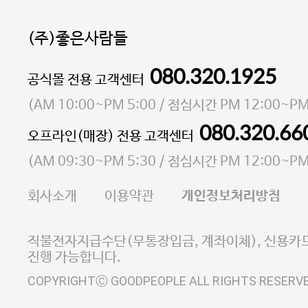
(주)좋은사람들
080.320.1925
대표 이성현,박영환
공식몰 전용 고객센터
| 개인정보관리책임자 김상현
소재지 서울특별시 마포구 마포대로4다길 41 마포
(
AM 10:00~PM 5:00
/ 점심시간
PM 12:00~PM
통신판매업 신고번호 2023-서울마포-3931호
080.320.66
오프라인(매장) 전용 고객센터
사업자등록번호 105-81-58242
(
AM 09:30~PM 5:30
/ 점심시간
PM 12:00~PM
FAX 02-6380-5020
회사소개
이용약관
개인정보처리방침
E-MAIL goodpeople@gpin.co.kr
사업자정보확인
이니시스 에스크로 서비스
직불전자지급수단(무통장입금, 계좌이체), 신용카드
진행 가능합니다.
COPYRIGHTⒸ GOODPEOPLE ALL RIGHTS RESERV