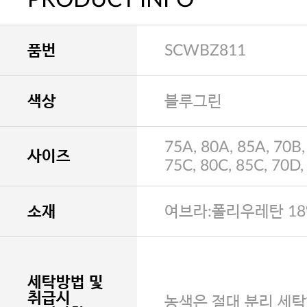
품번
SCWBZ811
색상
블루그린
75A, 80A, 85A, 70B,
사이즈
75C, 80C, 85C, 70D,
소재
여브라:폴리우레탄 18
세탁방법 및
취급시
농색은 절대 분리 세탁