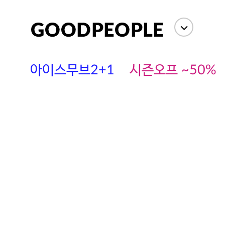
아이스무브2+1
시즌오프 ~50%
에스까다
스딘
츄츄안나