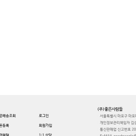
(주)좋은사람들
문배송조회
로그인
서울특별시 마포구 마포대
개인정보관리책임자 김
폰등록
회원가입
통신판매업 신고번호 20
객혜택
1:1 상담