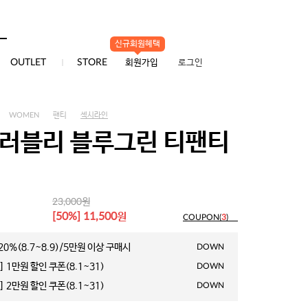
신규회원혜택
0
OUTLET
STORE
회원가입
로그인
WOMEN
팬티
섹시라인
 러블리 블루그린 티팬티
원
23,000
원
[50%] 11,500
COUPON(
3
)
0%(8.7~8.9)/5만원 이상 구매시
DOWN
 1만원 할인 쿠폰(8.1~31)
DOWN
 2만원 할인 쿠폰(8.1~31)
DOWN