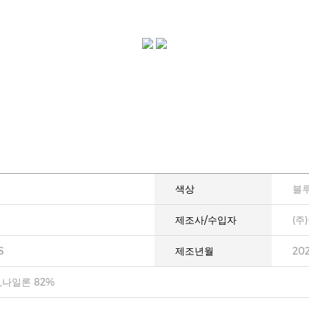
색상
블
제조사/수입자
(주
S
제조년월
20
,나일론 82%