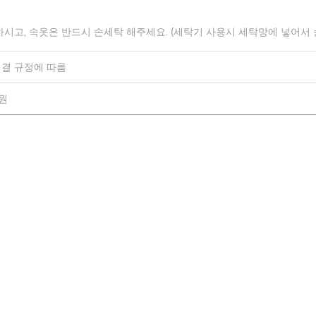
하시고, 속옷은 반드시 손세탁 해주세요. (세탁기 사용시 세탁망에 넣어서
결 규정에 따름
0원