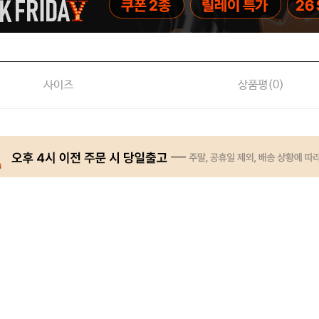
사이즈
상품평(
0
)