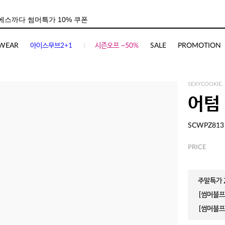
WEAR
아이스무브2+1
시즌오프 ~50%
SALE
PROMOTION
SEXYCOOKIE.
어텀
SCWPZ813
PRICE
주말특가 2
[썸머블프]
[썸머블프]