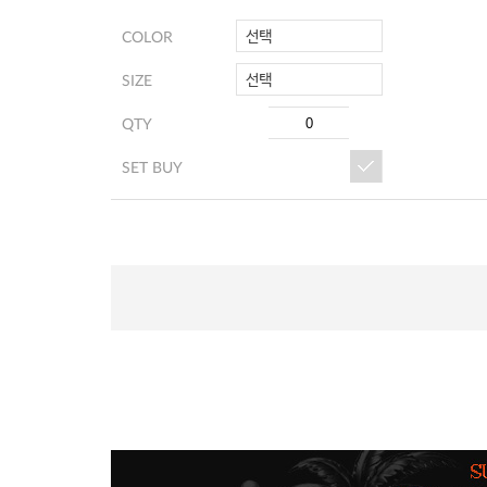
선택
COLOR
선택
SIZE
QTY
SET BUY