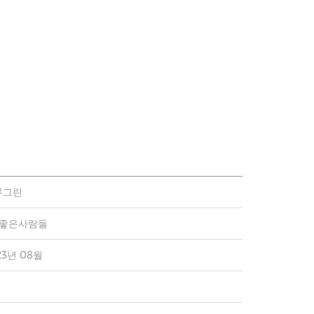
루그린
)좋은사람들
23년 08월