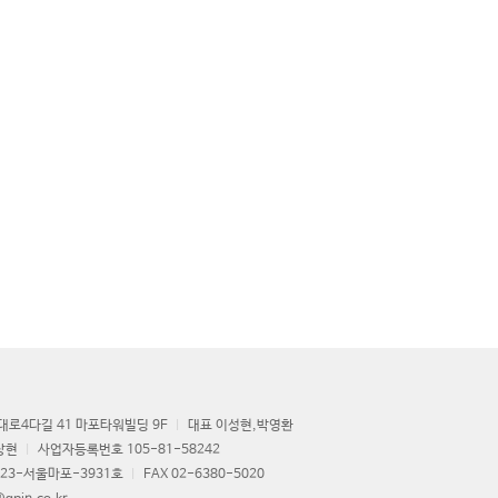
로4다길 41 마포타워빌딩 9F
대표 이성현,박영환
상현
사업자등록번호 105-81-58242
23-서울마포-3931호
FAX 02-6380-5020