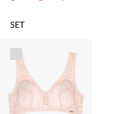
SET
주말특가 20%(8.7~8.9)/5만원 이
[썸머블프] 1만원 할인 쿠폰(8.1~31)
[썸머블프] 2만원 할인 쿠폰(8.1~31)