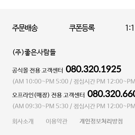
주문배송
쿠폰등록
1:
(주)좋은사람들
080.320.1925
대표 이성현,박영환
공식몰 전용 고객센터
| 개인정보관리책임자 김상현
소재지 서울특별시 마포구 마포대로4다길 41 마포
(
AM 10:00~PM 5:00
/ 점심시간
PM 12:00~PM
통신판매업 신고번호 2023-서울마포-3931호
080.320.66
오프라인(매장) 전용 고객센터
사업자등록번호 105-81-58242
(
AM 09:30~PM 5:30
/ 점심시간
PM 12:00~PM
FAX 02-6380-5020
회사소개
이용약관
개인정보처리방침
E-MAIL goodpeople@gpin.co.kr