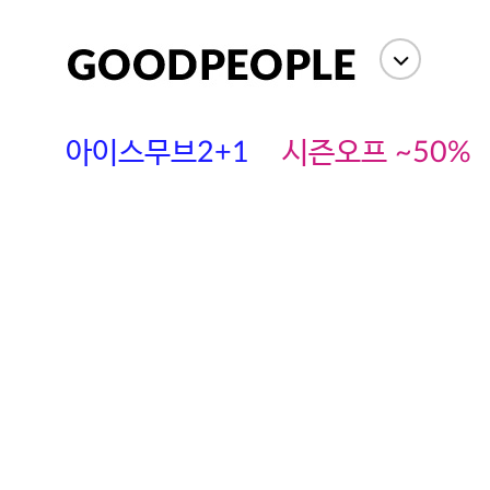
아이스무브2+1
시즌오프 ~50%
에스까다
스딘
츄츄안나