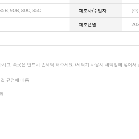
 85B, 90B, 80C, 85C
제조사/수입자
(주
제조년월
20
하시고, 속옷은 반드시 손세탁 해주세요. (세탁기 사용시 세탁망에 넣어서
결 규정에 따름
0원