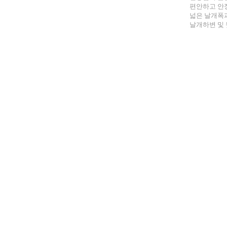
편안하고 안
넓은 날개폭
날개하변 및