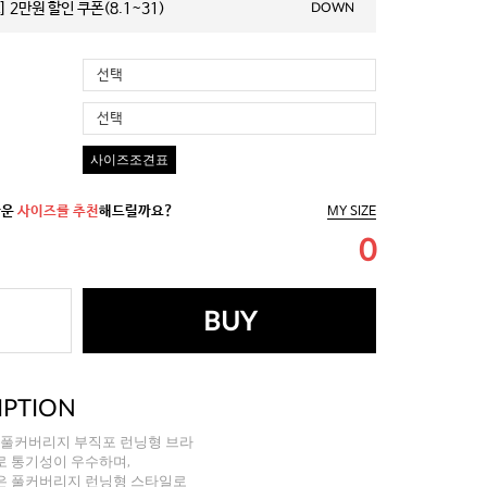
 2만원 할인 쿠폰(8.1~31)
DOWN
선택
선택
사이즈조견표
까운
사이즈를 추천
해드릴까요?
MY SIZE
0
BUY
IPTION
 풀커버리지 부직포 런닝형 브라
로 통기성이 우수하며,
은 풀커버리지 런닝형 스타일로