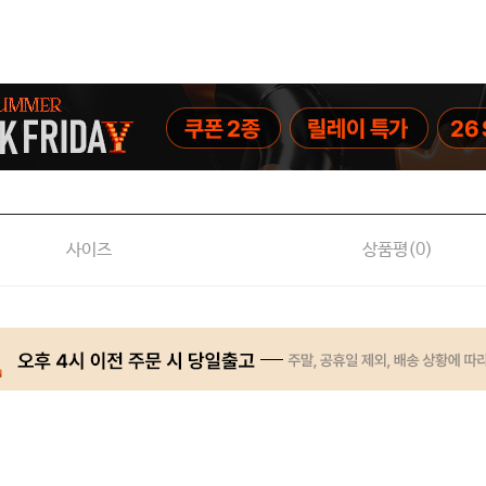
사이즈
상품평(
0
)