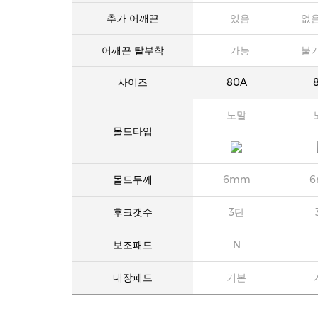
추가 어깨끈
있음
없
어깨끈 탈부착
가능
불
사이즈
80A
노말
몰드타입
몰드두께
6mm
후크갯수
3단
보조패드
N
내장패드
기본