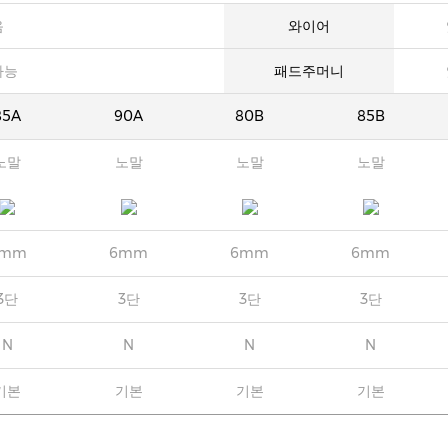
음
와이어
가능
패드주머니
85A
90A
80B
85B
노말
노말
노말
노말
6mm
6mm
6mm
6mm
3단
3단
3단
3단
N
N
N
N
기본
기본
기본
기본