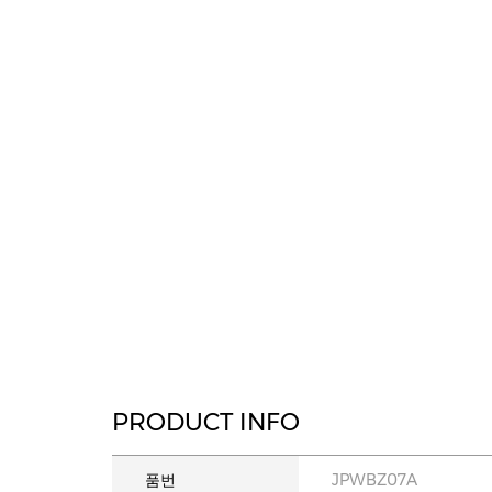
PRODUCT INFO
품번
JPWBZ07A