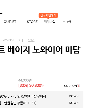
신규회원혜택
0
OUTLET
STORE
회원가입
로그인
WOMEN
브라
3/4컵
트 베이지 노와이어 마담
원
44,000
원
[30%] 30,800
COUPON(
3
)
0%(8.7~8.9)/5만원 이상 구매시
DOWN
 1만원 할인 쿠폰(8.1~31)
DOWN