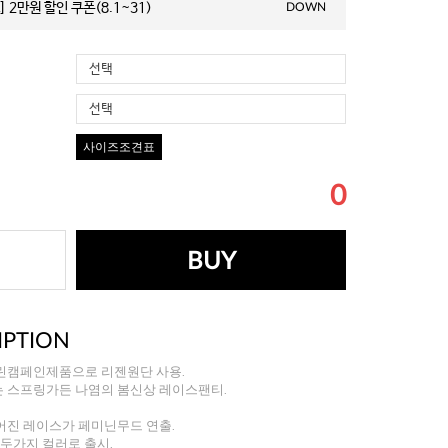
 2만원 할인 쿠폰(8.1~31)
DOWN
선택
선택
사이즈조견표
0
BUY
IPTION
린캠페인제품으로 리젠원단 사용.
 스프링가든 나염의 봄신상 레이스팬티.
어진 레이스가 페미닌무드 연출.
 두가지 컬러로 출시.