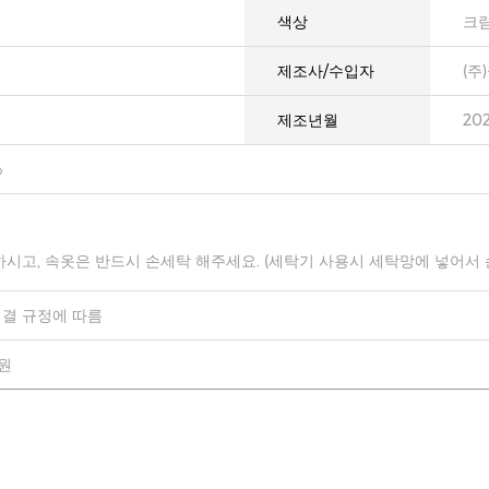
색상
크림
제조사/수입자
(주
제조년월
20
%
하시고, 속옷은 반드시 손세탁 해주세요. (세탁기 사용시 세탁망에 넣어서
결 규정에 따름
0원