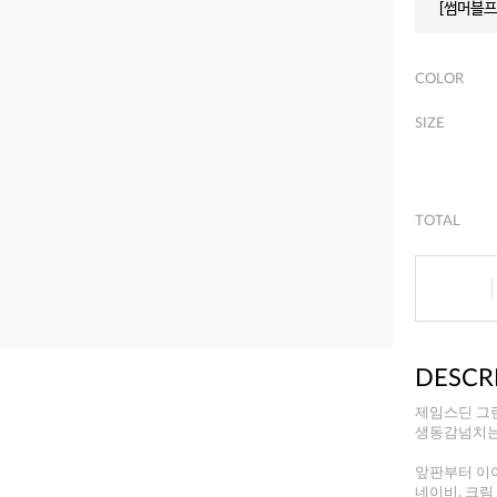
[썸머블프]
COLOR
SIZE
TOTAL
DESCR
제임스딘 그
생동감넘치는
앞판부터 이
네이비, 크림