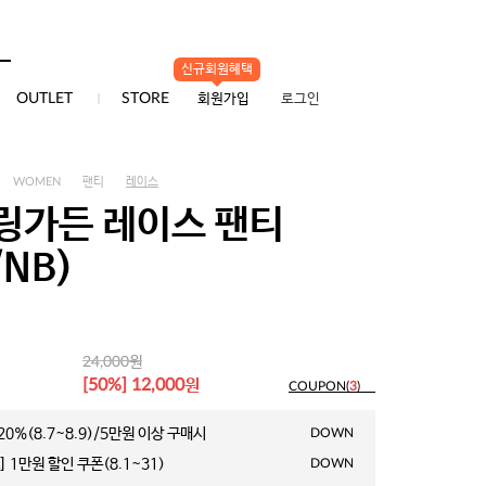
신규회원혜택
0
OUTLET
STORE
회원가입
로그인
WOMEN
팬티
레이스
링가든 레이스 팬티
/NB)
원
24,000
원
[50%] 12,000
COUPON(
3
)
0%(8.7~8.9)/5만원 이상 구매시
DOWN
 1만원 할인 쿠폰(8.1~31)
DOWN