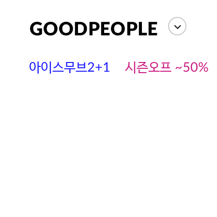
아이스무브2+1
시즌오프 ~50%
에스까다
스딘
츄츄안나