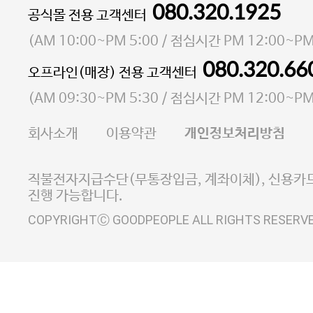
080.320.1925
대표 이성현,박영환
공식몰 전용 고객센터
| 개인정보관리책임자 김상현
소재지 서울특별시 마포구 마포대로4다길 41 마포
(
AM 10:00~PM 5:00
/ 점심시간
PM 12:00~PM
통신판매업 신고번호 2023-서울마포-3931호
080.320.66
오프라인(매장) 전용 고객센터
사업자등록번호 105-81-58242
(
AM 09:30~PM 5:30
/ 점심시간
PM 12:00~PM
FAX 02-6380-5020
회사소개
이용약관
개인정보처리방침
E-MAIL goodpeople@gpin.co.kr
사업자정보확인
이니시스 에스크로 서비스
직불전자지급수단(무통장입금, 계좌이체), 신용카드
진행 가능합니다.
COPYRIGHTⒸ GOODPEOPLE ALL RIGHTS RESERV