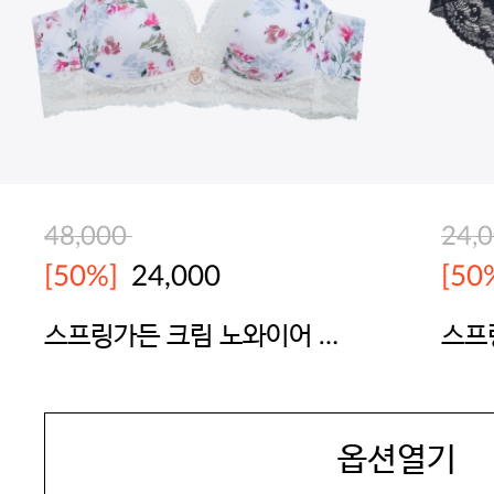
48,000
24,
[50%]
24,000
[50
스프링가든 크림 노와이어 브
스프
라
(CR
JAMES DEAN
JAM
옵션열기