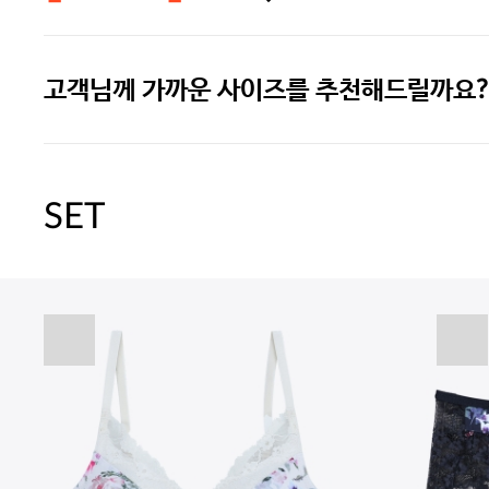
고객님께 가까운 사이즈를 추천해드릴까요?
주말특가 20%(8.7~8.9)/5만원 이
[썸머블프] 1만원 할인 쿠폰(8.1~31)
SET
[썸머블프] 2만원 할인 쿠폰(8.1~31)