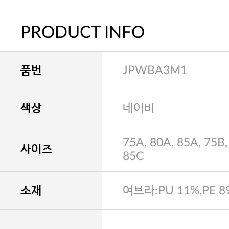
PRODUCT INFO
품번
JPWBA3M1
색상
네이비
75A, 80A, 85A, 75B,
사이즈
85C
소재
여브라:PU 11%,PE 8