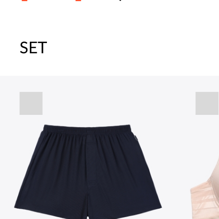
SET
주말특가 20%(8.7~8.9)/5만원 이
[썸머블프] 1만원 할인 쿠폰(8.1~31)
[썸머블프] 2만원 할인 쿠폰(8.1~31)