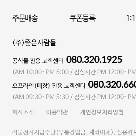
주문배송
쿠폰등록
1:
(주)좋은사람들
080.320.1925
대표 이성현,박영환
공식몰 전용 고객센터
| 개인정보관리책임자 김상현
소재지 서울특별시 마포구 마포대로4다길 41 마포
(
AM 10:00~PM 5:00
/ 점심시간
PM 12:00~PM
통신판매업 신고번호 2023-서울마포-3931호
080.320.66
오프라인(매장) 전용 고객센터
사업자등록번호 105-81-58242
(
AM 09:30~PM 5:30
/ 점심시간
PM 12:00~PM
FAX 02-6380-5020
회사소개
이용약관
개인정보처리방침
E-MAIL goodpeople@gpin.co.kr
사업자정보확인
이니시스 에스크로 서비스
직불전자지급수단(무통장입금, 계좌이체), 신용카드