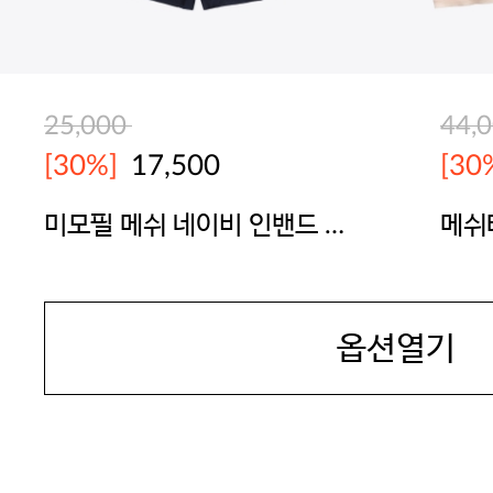
25,000
44,
[30%]
17,500
[30
미모필 메쉬 네이비 인밴드 트
메쉬
렁크
(노말
JAMES DEAN
JAM
옵션열기