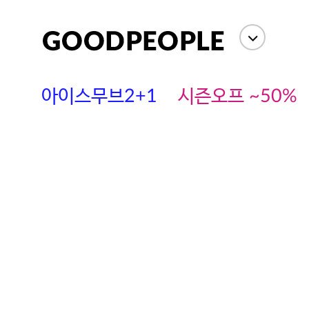
아이스무브2+1
시즌오프 ~50%
에스까다
스딘
츄츄안나