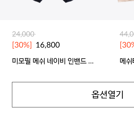
24,000
44,
[30%]
16,800
[30
미모필 메쉬 네이비 인밴드 드
메쉬
로즈
(노말
JAMES DEAN
JAM
옵션열기