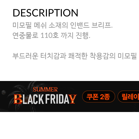
DESCRIPTION
미모필 메쉬 소재의 인밴드 브리프.
연중물로 110호 까지 진행.
부드러운 터치감과 쾌적한 착용감의 미모필