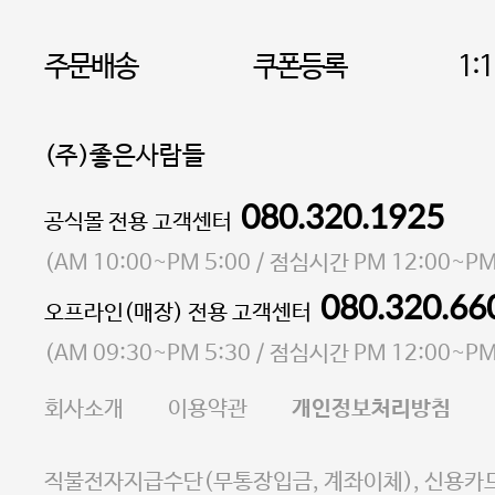
주문배송
쿠폰등록
1:
(주)좋은사람들
080.320.1925
대표 이성현,박영환
공식몰 전용 고객센터
| 개인정보관리책임자 김상현
소재지 서울특별시 마포구 마포대로4다길 41 마포
(
AM 10:00~PM 5:00
/ 점심시간
PM 12:00~PM
통신판매업 신고번호 2023-서울마포-3931호
080.320.66
오프라인(매장) 전용 고객센터
사업자등록번호 105-81-58242
(
AM 09:30~PM 5:30
/ 점심시간
PM 12:00~PM
FAX 02-6380-5020
회사소개
이용약관
개인정보처리방침
E-MAIL goodpeople@gpin.co.kr
사업자정보확인
이니시스 에스크로 서비스
직불전자지급수단(무통장입금, 계좌이체), 신용카드