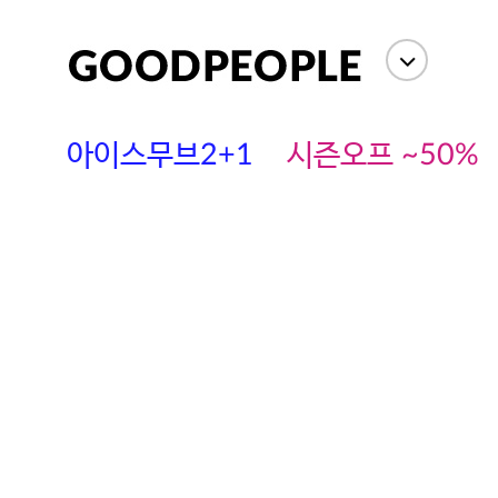
상세정보
사이즈
상품평(
아이스무브2+1
시즌오프 ~50%
에스까다
스딘
츄츄안나