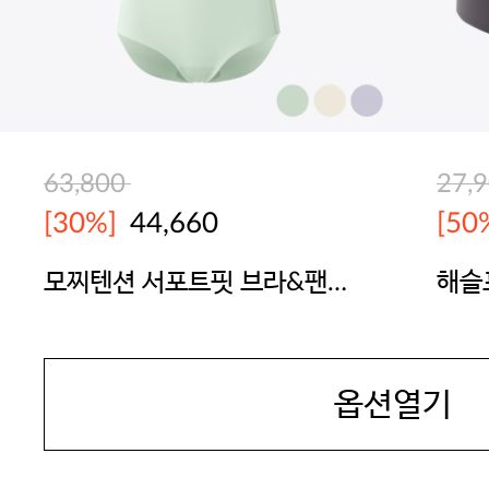
63,800
27,
[30%]
44,660
[50
모찌텐션 서포트핏 브라&팬
해슬
티 1세트
BODYGUARD
BOD
옵션열기