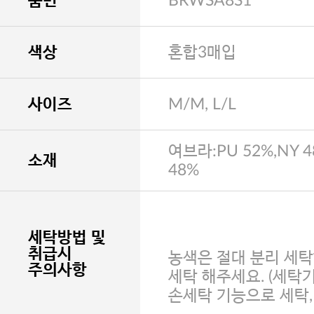
품번
BRWSA8S1
색상
혼합3매입
사이즈
M/M, L/L
여브라:PU 52%,NY 4
소재
48%
세탁방법 및
취급시
농색은 절대 분리 세탁
주의사항
세탁 해주세요. (세탁
손세탁 기능으로 세탁