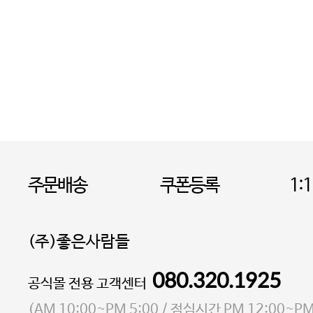
주문배송
쿠폰등록
1:
(주)좋은사람들
080.320.1925
대표 이성현,박영환
공식몰 전용 고객센터
| 개인정보관리책임자 김상현
소재지 서울특별시 마포구 마포대로4다길 41 마포
(
AM 10:00~PM 5:00
/ 점심시간
PM 12:00~PM