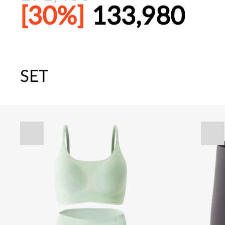
[30%]
133,980
SET
주말특가 20%(8.7~8.9)/5만원 이
[썸머블프] 1만원 할인 쿠폰(8.1~31)
[썸머블프] 2만원 할인 쿠폰(8.1~31)
속옷 교체 10% 쿠폰(8.1~31)/7만