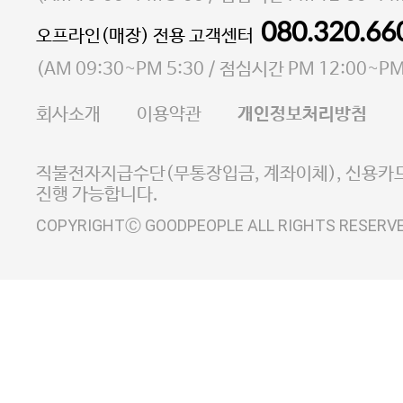
통신판매업 신고번호 2023-서울마포-3931호
080.320.66
오프라인(매장) 전용 고객센터
사업자등록번호 105-81-58242
(
AM 09:30~PM 5:30
/ 점심시간
PM 12:00~PM
FAX 02-6380-5020
회사소개
이용약관
개인정보처리방침
E-MAIL goodpeople@gpin.co.kr
사업자정보확인
이니시스 에스크로 서비스
직불전자지급수단(무통장입금, 계좌이체), 신용카드
진행 가능합니다.
COPYRIGHTⒸ GOODPEOPLE ALL RIGHTS RESERV