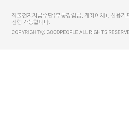
E-MAIL goodpeople@gpin.co.kr
사업자정보확인
이니시스 에스크로 서비스
직불전자지급수단(무통장입금, 계좌이체), 신용카드
진행 가능합니다.
COPYRIGHTⒸ GOODPEOPLE ALL RIGHTS RESERV