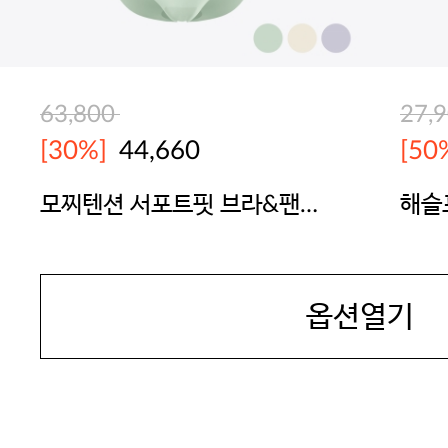
63,800
27,
[30%]
44,660
[50
모찌텐션 서포트핏 브라&팬
해슬
티 1세트
BODYGUARD
BOD
옵션열기