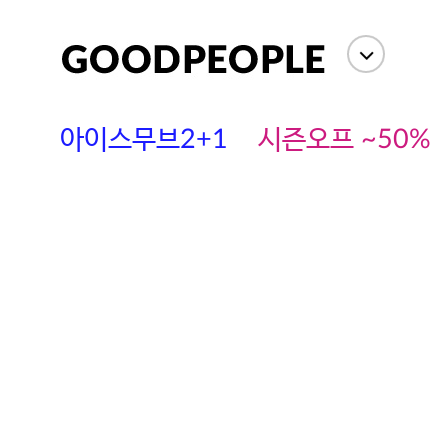
아이스무브2+1
시즌오프 ~50%
에스까다
스딘
츄츄안나