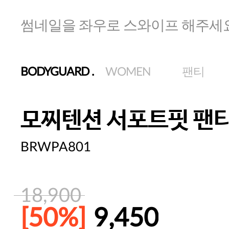
썸네일을 좌우로 스와이프 해주세
BODYGUARD
.
WOMEN
팬티
모찌텐션 서포트핏 팬
BRWPA801
18,900
[50%]
9,450