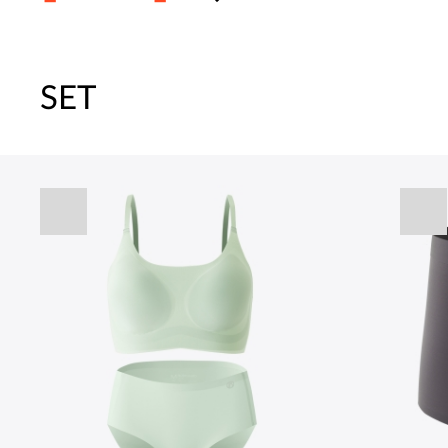
SET
주말특가 20%(8.7~8.9)/5만원 이
[썸머블프] 1만원 할인 쿠폰(8.1~31)
[썸머블프] 2만원 할인 쿠폰(8.1~31)