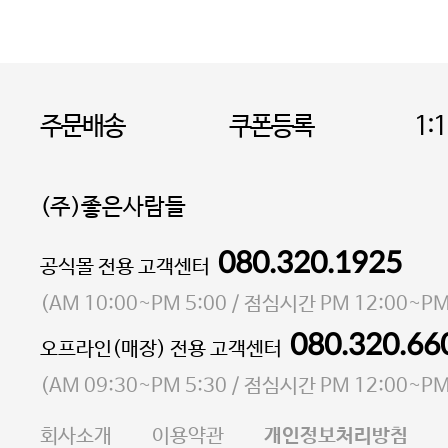
주문배송
쿠폰등록
1:
(주)좋은사람들
080.320.1925
대표 이성현,박영환
공식몰 전용 고객센터
| 개인정보관리책임자 김상현
소재지 서울특별시 마포구 마포대로4다길 41 마포
(
AM 10:00~PM 5:00
/ 점심시간
PM 12:00~PM
통신판매업 신고번호 2023-서울마포-3931호
080.320.66
오프라인(매장) 전용 고객센터
사업자등록번호 105-81-58242
(
AM 09:30~PM 5:30
/ 점심시간
PM 12:00~PM
FAX 02-6380-5020
회사소개
이용약관
개인정보처리방침