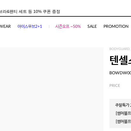
WEAR
아이스무브2+1
시즌오프 ~50%
SALE
PROMOTION
BODYGUARD.
텐셀
BOWDW0
PRICE
주말특가 2
[썸머블프]
[썸머블프]