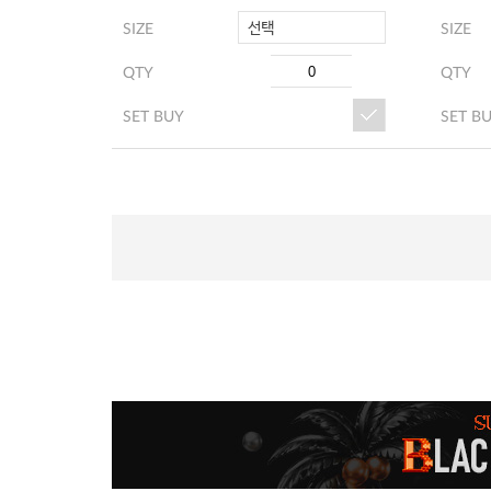
선택
SIZE
SIZE
QTY
QTY
SET BUY
SET B