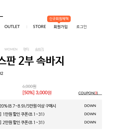
신규회원혜택
0
OUTLET
STORE
회원가입
로그인
WOMEN
팬티
속바지
스판 2부 속바지
02
원
6,000
원
[50%] 3,000
COUPON(
3
)
0%(8.7~8.9)/5만원 이상 구매시
DOWN
 1만원 할인 쿠폰(8.1~31)
DOWN
 2만원 할인 쿠폰(8.1~31)
DOWN