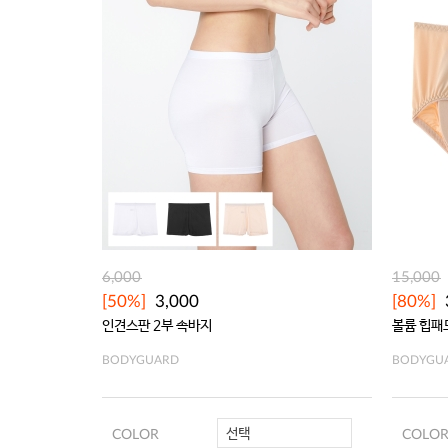
6,000
15,000
[50%]
3,000
[80%]
인견스판 2부 속바지
볼륨 힙패
BODYGUARD
BODYGU
선택
COLOR
COLO