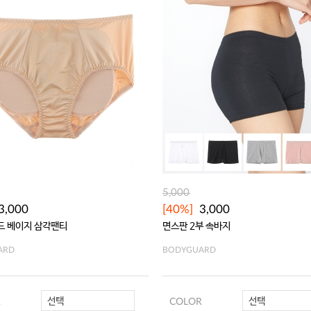
5,000
3,000
[40%]
3,000
드 베이지 삼각팬티
면스판 2부 속바지
ARD
BODYGUARD
선택
선택
R
COLOR