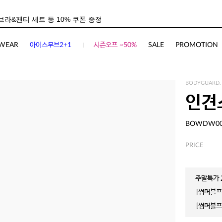
사이즈
상품평(
76
)
WEAR
아이스무브2+1
시즌오프 ~50%
SALE
PROMOTION
BODYGUARD.
인견
BOWDW0
PRICE
주말특가 2
[썸머블프]
[썸머블프]