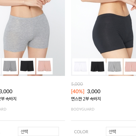
5,000
3,000
[40%]
3,000
2부 속바지
면스판 2부 속바지
ARD
BODYGUARD
선택
선택
R
COLOR