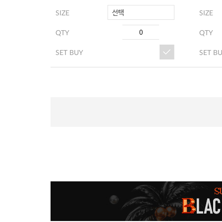
선택
SIZE
SIZE
QTY
QTY
SET BUY
SET B