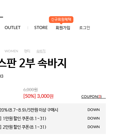
배송/교환/반품
신규회원혜택
0
OUTLET
STORE
회원가입
로그인
WOMEN
팬티
속바지
스판 2부 속바지
03
원
6,000
원
[50%] 3,000
COUPON(
3
)
0%(8.7~8.9)/5만원 이상 구매시
DOWN
 1만원 할인 쿠폰(8.1~31)
DOWN
 2만원 할인 쿠폰(8.1~31)
DOWN