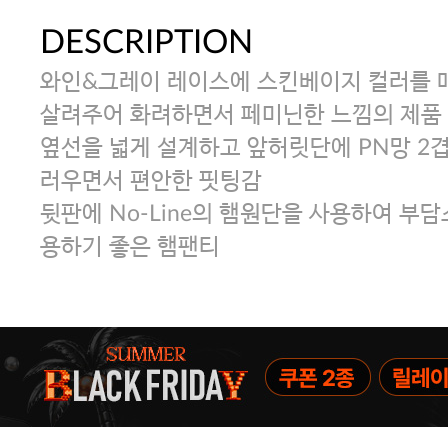
DESCRIPTION
와인&그레이 레이스에 스킨베이지 컬러를 
살려주어 화려하면서 페미닌한 느낌의 제품
옆선을 넓게 설계하고 앞허릿단에 PN망 2
러우면서 편안한 핏팅감
뒷판에 No-Line의 햄원단을 사용하여 부
용하기 좋은 햄팬티