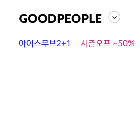
아이스무브2+1
시즌오프 ~50%
에스까다
스딘
츄츄안나