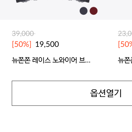
39,000
23,
[50%]
19,500
[50
뉴쫀쫀 레이스 노와이어 브라
뉴쫀
렛
BODYGUARD
BOD
옵션열기