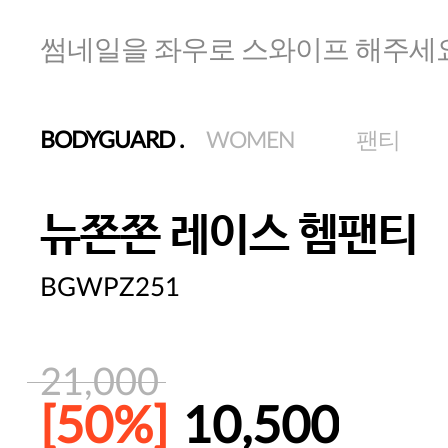
썸네일을 좌우로 스와이프 해주세
BODYGUARD
.
WOMEN
팬티
뉴쫀쫀 레이스 헴팬티
BGWPZ251
21,000
[50%]
10,500