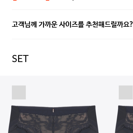
고객님께 가까운 사이즈를 추천해드릴까요?
주말특가 20%(8.7~8.9)/5만원 이
[썸머블프] 1만원 할인 쿠폰(8.1~31)
SET
[썸머블프] 2만원 할인 쿠폰(8.1~31)