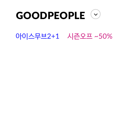
아이스무브2+1
시즌오프 ~50%
에스까다
스딘
츄츄안나