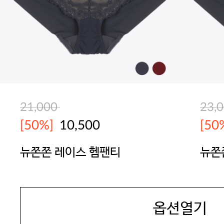
21,000
23,
[50%]
10,500
[50
뉴쫀쫀 레이스 헴팬티
뉴쫀
BODYGUARD
BOD
옵션열기