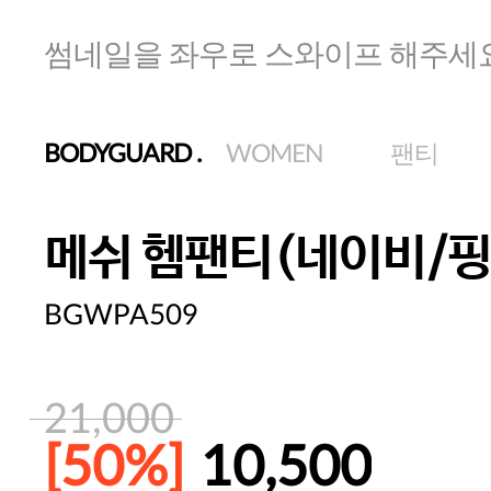
썸네일을 좌우로 스와이프 해주세
BODYGUARD
.
WOMEN
팬티
메쉬 헴팬티(네이비/핑
BGWPA509
21,000
[50%]
10,500