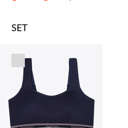
SET
주말특가 20%(8.7~8.9)/5만원 이
[썸머블프] 1만원 할인 쿠폰(8.1~31)
[썸머블프] 2만원 할인 쿠폰(8.1~31)
속옷 교체 10% 쿠폰(8.1~31)/7만