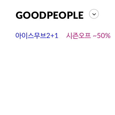
아이스무브2+1
시즌오프 ~50%
에스까다
스딘
츄츄안나