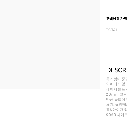
고객님께 가
TOTAL
DESCR
통기성이 좋은
와이어가 없어
세탁시 몰드가
20mm 고
타공 몰드에 
요가, 필라테
훅&아이가 있
90AB 사이