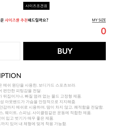
사이즈조견표
까운
사이즈를 추천
해드릴까요?
MY SIZE
0
BUY
IPTION
 메쉬 원단을 사용한, 보디가드 스포츠브라.
 편안한 피팅감을 전달.
 뒤집어거나, 빠질 염려 없는 몰드 고정형 제품.
탄성 아웃밴드가 가슴을 안정적으로 지지해줌.
안감까지 메쉬로 시용하여, 땀이 차지 않고, 쾌적함을 전달함.
스, 웨이트, 스피닝, 사이클링같은 운동에 적합한 제품.
어 입고 벗기가 매우 좋은 제품.
즈까지 있어 내 체형에 맞게 착용 가능함.