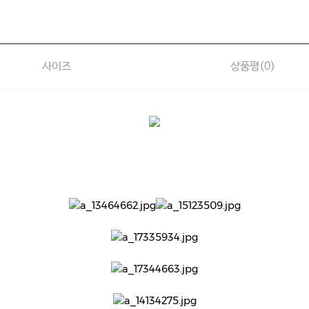
사이즈
상품평(
0
)