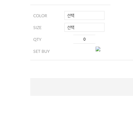
선택
COLOR
선택
SIZE
QTY
SET BUY