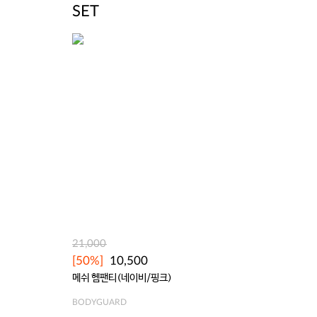
SET
21,000
[50%]
10,500
메쉬 헴팬티(네이비/핑크)
BODYGUARD