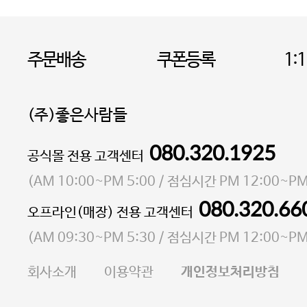
주문배송
쿠폰등록
1:
(주)좋은사람들
080.320.1925
대표 이성현,박영환
공식몰 전용 고객센터
| 개인정보관리책임자 김상현
소재지 서울특별시 마포구 마포대로4다길 41 마포
(
AM 10:00~PM 5:00
/ 점심시간
PM 12:00~PM
통신판매업 신고번호 2023-서울마포-3931호
080.320.66
오프라인(매장) 전용 고객센터
사업자등록번호 105-81-58242
(
AM 09:30~PM 5:30
/ 점심시간
PM 12:00~PM
FAX 02-6380-5020
회사소개
이용약관
개인정보처리방침
E-MAIL goodpeople@gpin.co.kr