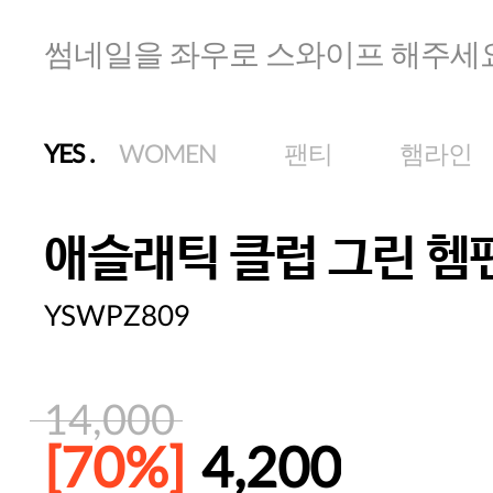
썸네일을 좌우로 스와이프 해주세
YES
.
WOMEN
팬티
햄라인
애슬래틱 클럽 그린 헴
YSWPZ809
14,000
[70%]
4,200