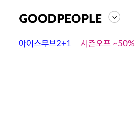
아이스무브2+1
시즌오프 ~50%
에스까다
스딘
츄츄안나