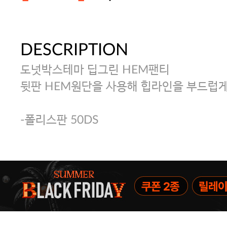
DESCRIPTION
주말특가 20%(8.7~8.9)/5만원 이
도넛박스테마 딥그린 HEM팬티
[썸머블프] 1만원 할인 쿠폰(8.1~31)
뒷판 HEM원단을 사용해 힙라인을 부드럽게
-폴리스판 50DS
[썸머블프] 2만원 할인 쿠폰(8.1~31)