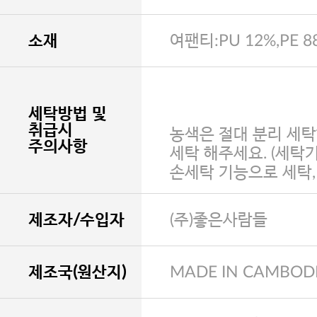
소재
여팬티:PU 12%,PE 8
세탁방법 및
취급시
농색은 절대 분리 세탁
주의사항
세탁 해주세요. (세탁
손세탁 기능으로 세탁
제조자/수입자
(주)좋은사람들
제조국(원산지)
MADE IN CAMBOD