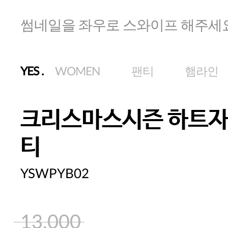
썸네일을 좌우로 스와이프 해주세
YES
.
WOMEN
팬티
햄라인
크리스마스시즌 하트자
티
YSWPYB02
13,000