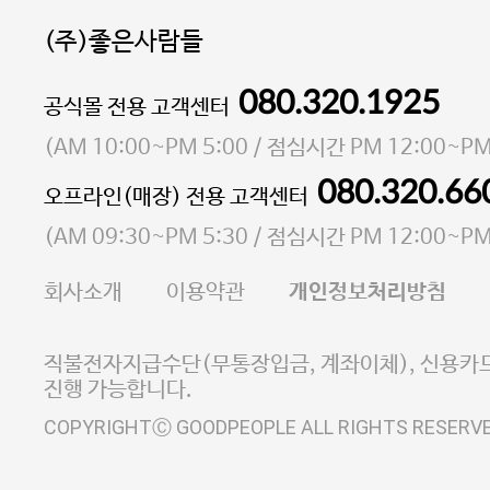
(주)좋은사람들
080.320.1925
대표 이성현,박영환
공식몰 전용 고객센터
| 개인정보관리책임자 김상현
소재지 서울특별시 마포구 마포대로4다길 41 마포
(
AM 10:00~PM 5:00
/ 점심시간
PM 12:00~PM
통신판매업 신고번호 2023-서울마포-3931호
080.320.66
오프라인(매장) 전용 고객센터
사업자등록번호 105-81-58242
(
AM 09:30~PM 5:30
/ 점심시간
PM 12:00~PM
FAX 02-6380-5020
회사소개
이용약관
개인정보처리방침
E-MAIL goodpeople@gpin.co.kr
사업자정보확인
이니시스 에스크로 서비스
직불전자지급수단(무통장입금, 계좌이체), 신용카드
진행 가능합니다.
COPYRIGHTⒸ GOODPEOPLE ALL RIGHTS RESERV