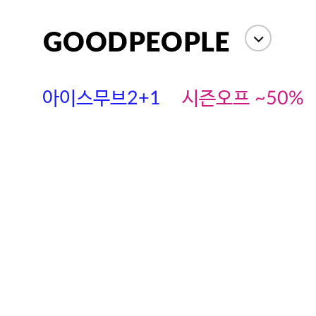
아이스무브2+1
시즌오프 ~50%
에스까다
스딘
츄츄안나