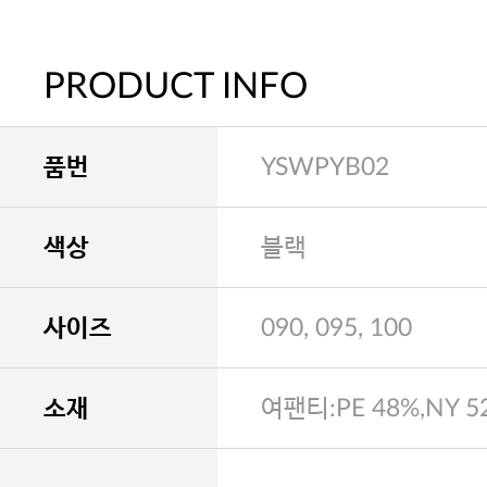
PRODUCT INFO
품번
YSWPYB02
색상
블랙
사이즈
090, 095, 100
소재
여팬티:PE 48%,NY 5