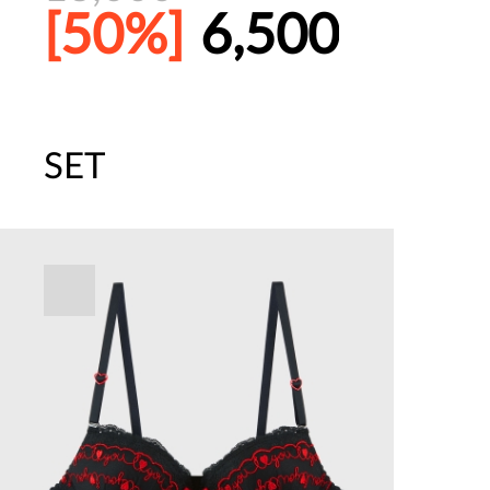
[50%]
6,500
SET
주말특가 20%(8.7~8.9)/5만원 이
[썸머블프] 1만원 할인 쿠폰(8.1~31)
[썸머블프] 2만원 할인 쿠폰(8.1~31)