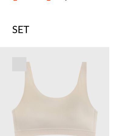
SET
주말특가 20%(8.7~8.9)/5만원 이
[썸머블프] 1만원 할인 쿠폰(8.1~31)
[썸머블프] 2만원 할인 쿠폰(8.1~31)