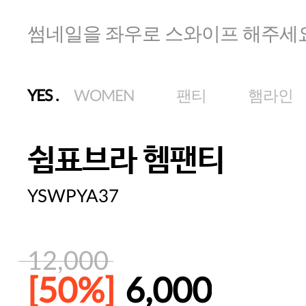
썸네일을 좌우로 스와이프 해주세
YES
.
WOMEN
팬티
햄라인
쉼표브라 헴팬티
YSWPYA37
12,000
[50%]
6,000