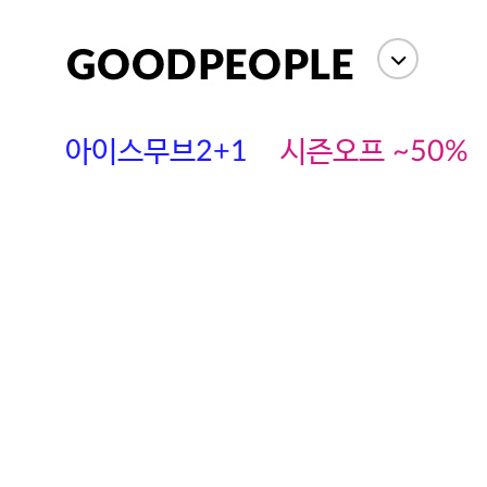
아이스무브2+1
시즌오프 ~50%
에스까다
스딘
츄츄안나