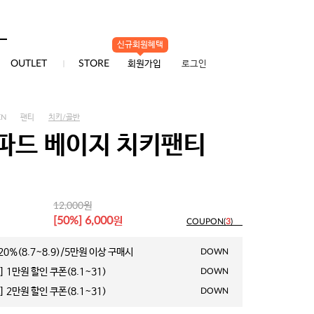
신규회원혜택
0
OUTLET
STORE
회원가입
로그인
EN
팬티
치키/골반
파드 베이지 치키팬티
원
12,000
원
[50%] 6,000
COUPON(
3
)
0%(8.7~8.9)/5만원 이상 구매시
DOWN
 1만원 할인 쿠폰(8.1~31)
DOWN
 2만원 할인 쿠폰(8.1~31)
DOWN