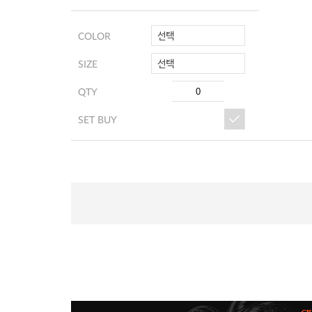
선택
COLOR
선택
SIZE
QTY
SET BUY