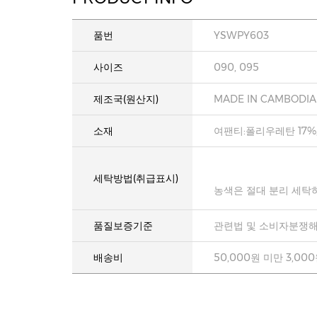
품번
YSWPY603
사이즈
090, 095
제조국(원산지)
MADE IN CAMBODIA
소재
여팬티:폴리우레탄 17%
세탁방법(취급표시)
농색은 절대 분리 세탁
품질보증기준
관련법 및 소비자분쟁해
배송비
50,000원 미만 3,00