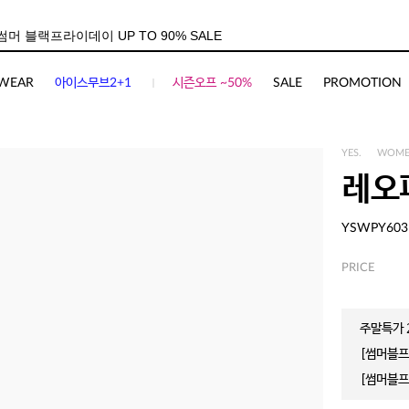
WEAR
아이스무브2+1
시즌오프 ~50%
SALE
PROMOTION
YES.
WOM
레오
YSWPY603
PRICE
주말특가 2
[썸머블프]
[썸머블프]