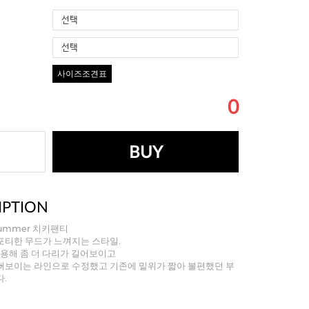
선택
선택
사이즈조견표
0
BUY
IPTION
 Summer 치키팬티
포티한 무드가 느껴지는 스타일.
용해 좀 더 다리가 길어보이고
뻐보이는 라인으로 수정했고 기존에 밑위가 짧아 불편했던 부
.