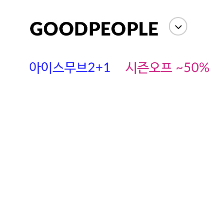
아이스무브2+1
시즌오프 ~50%
에스까다
스딘
츄츄안나