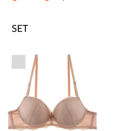
SET
주말특가 20%(8.7~8.9)/5만원 이
[썸머블프] 1만원 할인 쿠폰(8.1~31)
[썸머블프] 2만원 할인 쿠폰(8.1~31)