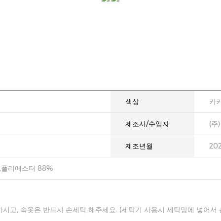
색상
카
제조사/수입자
(주
제조년월
20
,폴리에스터 88%
하시고, 속옷은 반드시 손세탁 해주세요. (세탁기 사용시 세탁망에 넣어서