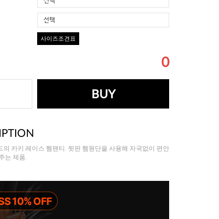
선택
선택
사이즈조견표
0
BUY
IPTION
의 카키 레이스 헴팬티. 뒷판 헴원단을 사용해 자국없이 편안
주는 제품.