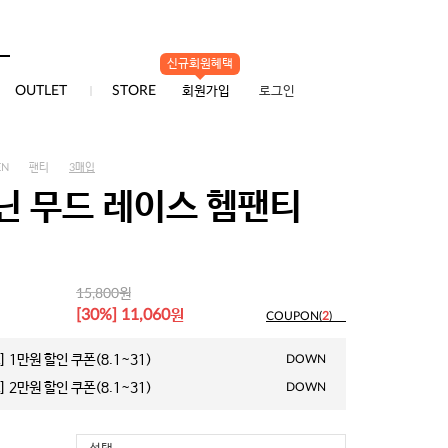
신규회원혜택
0
OUTLET
STORE
회원가입
로그인
EN
팬티
3매입
닌 무드 레이스 헴팬티
원
15,800
원
[30%] 11,060
COUPON(
2
)
 1만원 할인 쿠폰(8.1~31)
DOWN
 2만원 할인 쿠폰(8.1~31)
DOWN