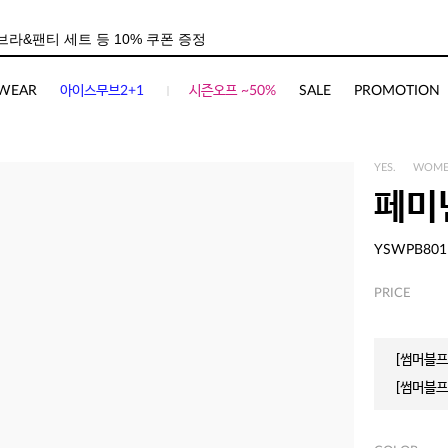
WEAR
아이스무브2+1
시즌오프 ~50%
SALE
PROMOTION
YES.
WOM
페미
YSWPB801
PRICE
[썸머블프]
[썸머블프]