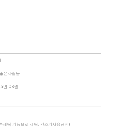
키
)좋은사람들
25년 08월
 손세탁 기능으로 세탁, 건조기사용금지)