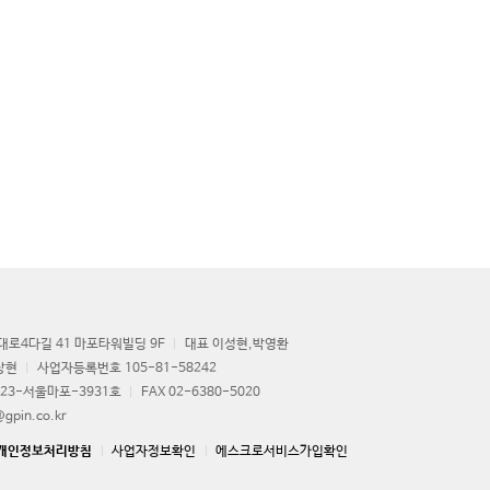
로4다길 41 마포타워빌딩 9F
대표 이성현,박영환
상현
사업자등록번호 105-81-58242
23-서울마포-3931호
FAX 02-6380-5020
gpin.co.kr
개인정보처리방침
사업자정보확인
에스크로서비스가입확인