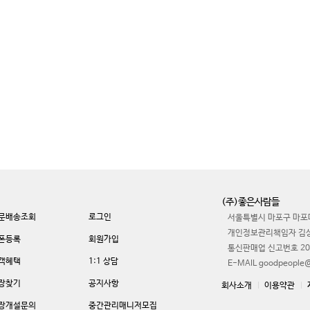
(주)좋은사람들
문배송조회
로그인
서울특별시 마포구 마포대
개인정보관리책임자 김
폰등록
회원가입
통신판매업 신고번호 20
객혜택
1:1 상담
E-MAIL goodpeople@
장찾기
공지사항
회사소개
이용약관
장개설문의
중간관리매니저모집