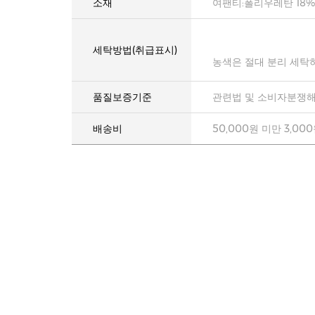
소재
여팬티:폴리우레탄 18%
세탁방법(취급표시)
농색은 절대 분리 세탁
품질보증기준
관련법 및 소비자분쟁해
배송비
50,000원 미만 3,00