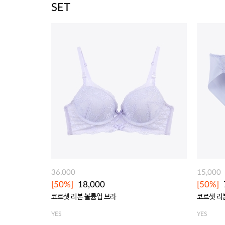
SET
36,000
15,000
[50%]
18,000
[50%]
코르셋 리본 볼륨업 브라
코르셋 리
YES
YES