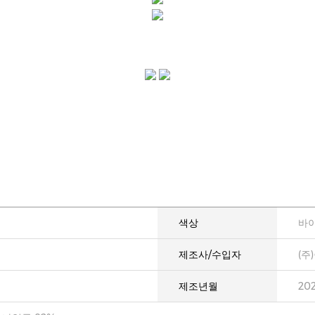
색상
바
제조사/수입자
(주
제조년월
20