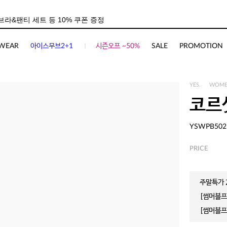
WEAR
아이스무브2+1
시즌오프 ~50%
SALE
PROMOTION
YES.
WOM
코르
YSWPB502
PRICE
주말특가 2
[썸머블프]
[썸머블프]