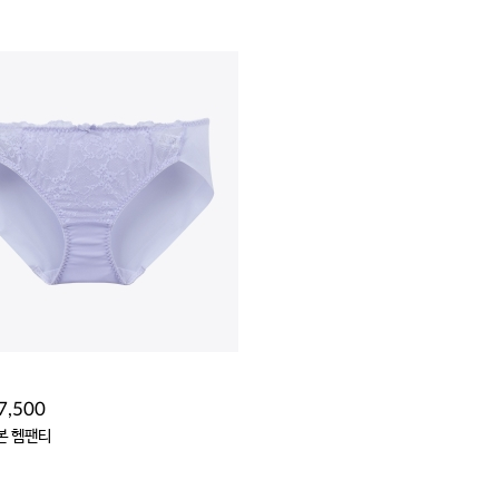
7,500
본 헴팬티