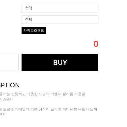
선택
선택
사이즈조견표
0
BUY
IPTION
어울리는 산뜻하고 따뜻한 느낌의 라벤더 컬러를 사용한
레이스팬티
에 코르셋 디테일과 리본 장식이 들어가 페미닌한 무드가 느껴
 팬티