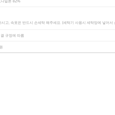
,나일론 82%
하시고, 속옷은 반드시 손세탁 해주세요. (세탁기 사용시 세탁망에 넣어서
결 규정에 따름
0원