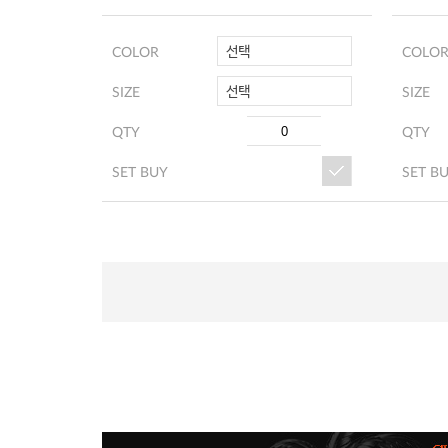
선택
COLOR
COLO
선택
SIZE
SIZE
QTY
QTY
SET BUY
SET B