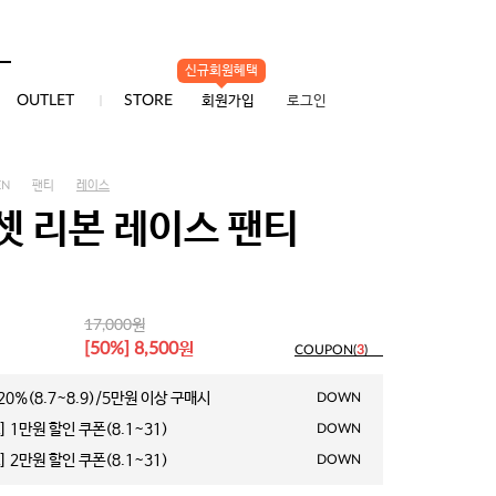
신규회원혜택
0
OUTLET
STORE
회원가입
로그인
EN
팬티
레이스
셋 리본 레이스 팬티
원
17,000
원
[50%] 8,500
COUPON(
3
)
0%(8.7~8.9)/5만원 이상 구매시
DOWN
 1만원 할인 쿠폰(8.1~31)
DOWN
 2만원 할인 쿠폰(8.1~31)
DOWN