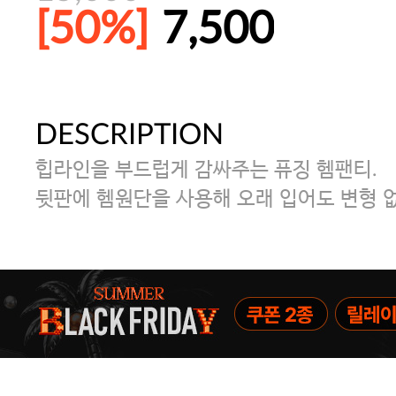
[50%]
7,500
DESCRIPTION
주말특가 20%(8.7~8.9)/5만원 이
힙라인을 부드럽게 감싸주는 퓨징 헴팬티.
[썸머블프] 1만원 할인 쿠폰(8.1~31)
뒷판에 헴원단을 사용해 오래 입어도 변형 없
[썸머블프] 2만원 할인 쿠폰(8.1~31)