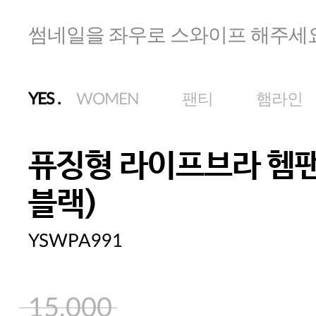
썸네일을 좌우로 스와이프 해주세
YES
.
WOMEN
팬티
햄라인
퓨징형 라이프브라 헴
블랙)
YSWPA991
15,000