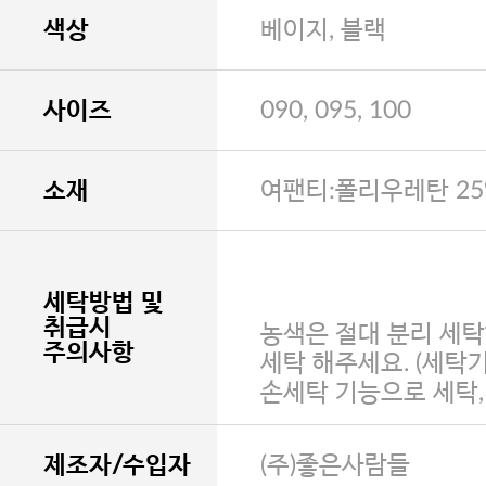
색상
베이지, 블랙
사이즈
090, 095, 100
소재
여팬티:폴리우레탄 25
세탁방법 및
취급시
농색은 절대 분리 세탁
주의사항
세탁 해주세요. (세탁
손세탁 기능으로 세탁
제조자/수입자
(주)좋은사람들