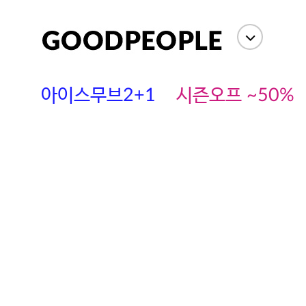
아이스무브2+1
시즌오프 ~50%
에스까다
스딘
츄츄안나