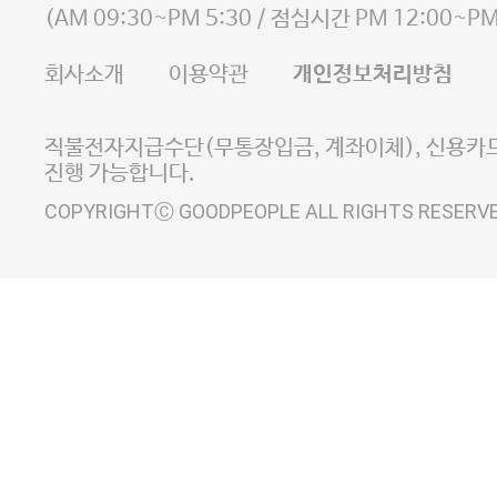
사업자등록번호 105-81-58242
(
AM 09:30~PM 5:30
/ 점심시간
PM 12:00~PM
FAX 02-6380-5020
회사소개
이용약관
개인정보처리방침
E-MAIL goodpeople@gpin.co.kr
사업자정보확인
이니시스 에스크로 서비스
직불전자지급수단(무통장입금, 계좌이체), 신용카드
진행 가능합니다.
COPYRIGHTⒸ GOODPEOPLE ALL RIGHTS RESERV