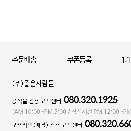
주문배송
쿠폰등록
1:
(주)좋은사람들
080.320.1925
대표 이성현,박영환
공식몰 전용 고객센터
| 개인정보관리책임자 김상현
소재지 서울특별시 마포구 마포대로4다길 41 마포
(
AM 10:00~PM 5:00
/ 점심시간
PM 12:00~PM
통신판매업 신고번호 2023-서울마포-3931호
080.320.66
오프라인(매장) 전용 고객센터