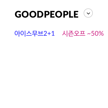
아이스무브2+1
시즌오프 ~50%
에스까다
스딘
츄츄안나