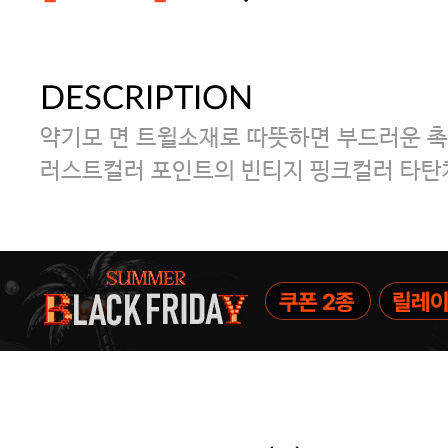
DESCRIPTION
주말특가 20%(8.7~8.9)/5만원 이
약기모 면 트윌소재로 따뜻하면 부드러운 촉
[썸머블프] 1만원 할인 쿠폰(8.1~31)
러스트컬러 포인트의 빈티지 핑크컬러 타탄
파자마 20%(8.5~31) / 구매금액 