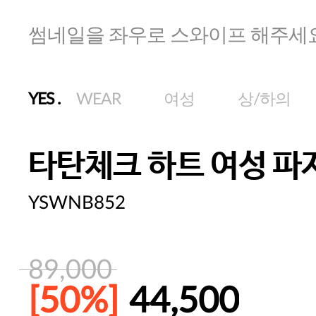
썸네일을 좌우로 스와이프 해주세
YES
.
WEAR
여성
상/하의
타탄체크 하트 여성 파
YSWNB852
89,000
[50%]
44,500