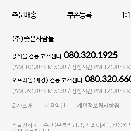
주문배송
쿠폰등록
1:
(주)좋은사람들
080.320.1925
대표 이성현,박영환
공식몰 전용 고객센터
| 개인정보관리책임자 김상현
소재지 서울특별시 마포구 마포대로4다길 41 마포
(
AM 10:00~PM 5:00
/ 점심시간
PM 12:00~PM
통신판매업 신고번호 2023-서울마포-3931호
080.320.66
오프라인(매장) 전용 고객센터
사업자등록번호 105-81-58242
(
AM 09:30~PM 5:30
/ 점심시간
PM 12:00~PM
FAX 02-6380-5020
회사소개
이용약관
개인정보처리방침
E-MAIL goodpeople@gpin.co.kr
사업자정보확인
이니시스 에스크로 서비스
직불전자지급수단(무통장입금, 계좌이체), 신용카드